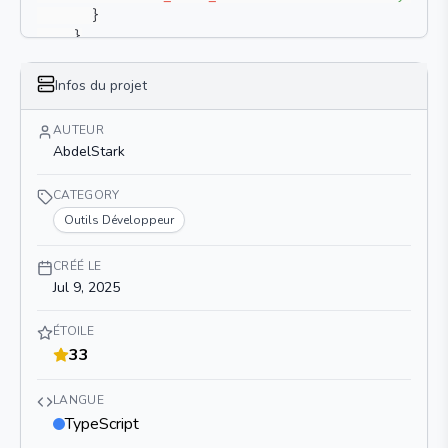
}
}
}
}
Infos du projet
AUTEUR
AbdelStark
CATEGORY
Outils Développeur
CRÉÉ LE
Jul 9, 2025
ÉTOILE
33
LANGUE
TypeScript