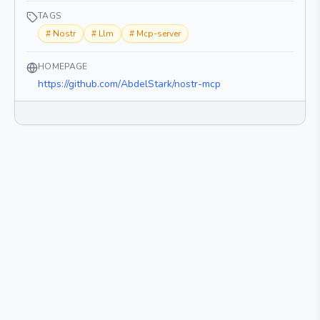
TAGS
#
Nostr
#
Llm
#
Mcp-server
HOMEPAGE
https://github.com/AbdelStark/nostr-mcp