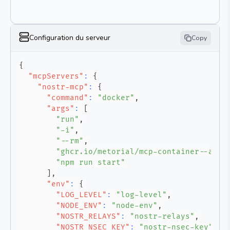
Configuration du serveur
Copy
{
"mcpServers"
:
{
"nostr-mcp"
:
{
"command"
:
"docker"
,
"args"
:
[
"run"
,
"-i"
,
"--rm"
,
"ghcr.io/metorial/mcp-container--abde
"npm run start"
]
,
"env"
:
{
"LOG_LEVEL"
:
"log-level"
,
"NODE_ENV"
:
"node-env"
,
"NOSTR_RELAYS"
:
"nostr-relays"
,
"NOSTR_NSEC_KEY"
:
"nostr-nsec-key"