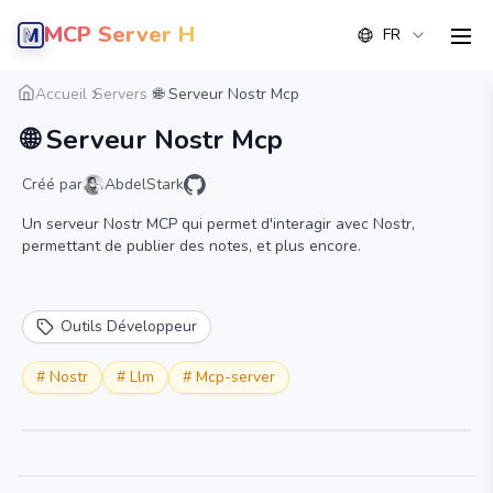
MCP Server Hub
FR
men
Aperçu
Détail
Alternative
Accueil
Servers
🌐 Serveur Nostr Mcp
🌐 Serveur Nostr Mcp
Créé par
AbdelStark
Un serveur Nostr MCP qui permet d'interagir avec Nostr,
permettant de publier des notes, et plus encore.
Outils Développeur
#
Nostr
#
Llm
#
Mcp-server