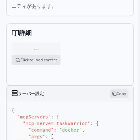
ニティがあります。
詳細
…
Click to load content
サーバー設定
Copy
{
"mcpServers"
:
{
"mcp-server-taskwarrior"
:
{
"command"
:
"docker"
,
"args"
:
[