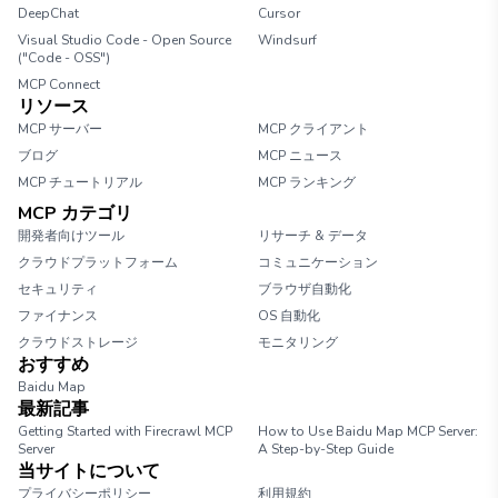
DeepChat
Cursor
Visual Studio Code - Open Source
Windsurf
("Code - OSS")
MCP Connect
リソース
MCP サーバー
MCP クライアント
ブログ
MCP ニュース
MCP チュートリアル
MCP ランキング
MCP カテゴリ
開発者向けツール
リサーチ & データ
クラウドプラットフォーム
コミュニケーション
セキュリティ
ブラウザ自動化
ファイナンス
OS 自動化
クラウドストレージ
モニタリング
おすすめ
Baidu Map
最新記事
Getting Started with Firecrawl MCP
How to Use Baidu Map MCP Server:
Server
A Step-by-Step Guide
当サイトについて
プライバシーポリシー
利用規約