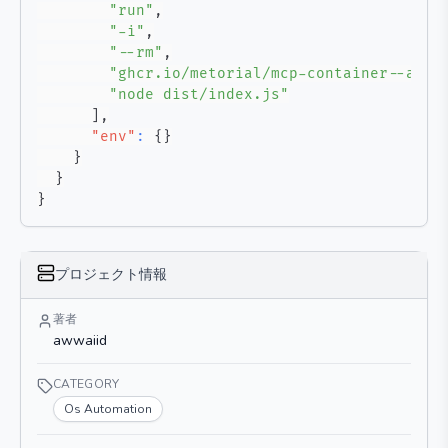
"run"
,
"-i"
,
"--rm"
,
"ghcr.io/metorial/mcp-container--awwa
"node dist/index.js"
]
,
"env"
:
{
}
}
}
}
プロジェクト情報
著者
awwaiid
CATEGORY
Os Automation