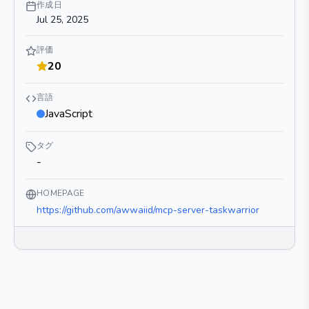
作成日
Jul 25, 2025
評価
20
言語
JavaScript
タグ
-
HOMEPAGE
https://github.com/awwaiid/mcp-server-taskwarrior