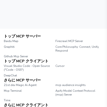
トップ MCP サーバー
Baidu Map
Firecrawl MCP Server
Graphiti
Core Philosophy: Connect, Unify,
Respond
Github Mcp Server
トップ MCP クライアント
Visual Studio Code - Open Source
Cursor
("Code - OSS")
DeepChat
さらに MCP サーバー
21st.dev Magic Ai Agent
mcp audience insights
Mcp Terminal
Apify Model Context Protocol
(mcp) Server
Time
さらに MCP クライアント