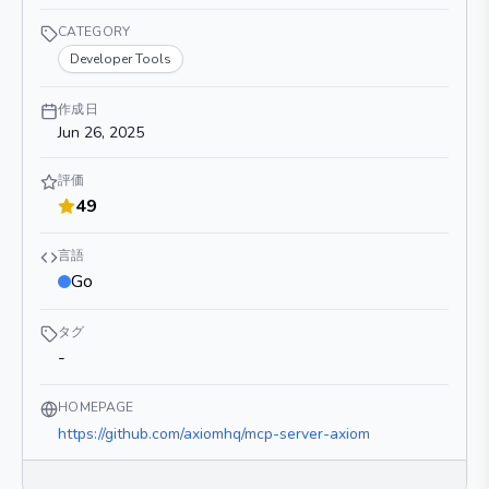
CATEGORY
Developer Tools
作成日
Jun 26, 2025
評価
49
言語
Go
タグ
-
HOMEPAGE
https://github.com/axiomhq/mcp-server-axiom