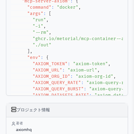
"mcp-server-axiom"
:
{
"command"
:
"docker"
,
"args"
:
[
"run"
,
"-i"
,
"--rm"
,
"ghcr.io/metorial/mcp-container--axio
"./out"
]
,
"env"
:
{
"AXIOM_TOKEN"
:
"axiom-token"
,
"AXIOM_URL"
:
"axiom-url"
,
"AXIOM_ORG_ID"
:
"axiom-org-id"
,
"AXIOM_QUERY_RATE"
:
"axiom-query-rate
"AXIOM_QUERY_BURST"
:
"axiom-query-bur
"AXIOM_DATASETS_RATE"
:
"axiom-dataset
"AXIOM_DATASETS_BURST"
:
"axiom-datase
}
プロジェクト情報
}
}
著者
}
axiomhq