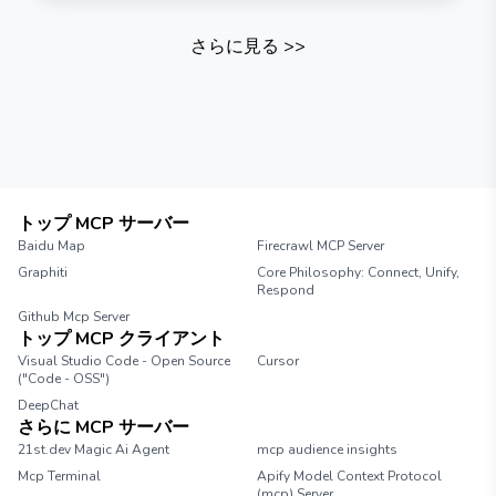
さらに見る
>>
トップ MCP サーバー
Baidu Map
Firecrawl MCP Server
Graphiti
Core Philosophy: Connect, Unify,
Respond
Github Mcp Server
トップ MCP クライアント
Visual Studio Code - Open Source
Cursor
("Code - OSS")
DeepChat
さらに MCP サーバー
21st.dev Magic Ai Agent
mcp audience insights
Mcp Terminal
Apify Model Context Protocol
(mcp) Server