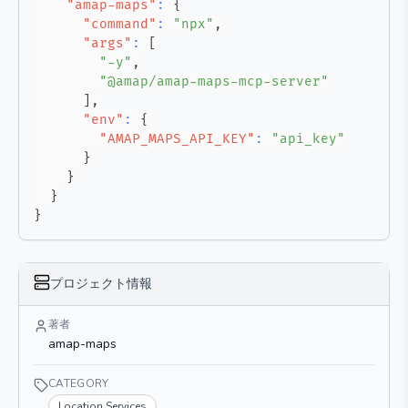
"amap-maps"
:
{
"command"
:
"npx"
,
"args"
:
[
"-y"
,
"@amap/amap-maps-mcp-server"
]
,
"env"
:
{
"AMAP_MAPS_API_KEY"
:
"api_key"
}
}
}
}
プロジェクト情報
著者
amap-maps
CATEGORY
Location Services