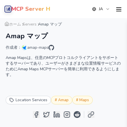
MCP Server Hub
JA
men
概要
詳細
代替案
ホーム
Servers
Amap マップ
Amap マップ
作成者：
amap-maps
Amap Mapsは、任意のMCPプロトコルクライアントをサポート
するサーバーであり、ユーザーがさまざまな位置情報サービスの
ためにAmap Maps MCPサーバーを簡単に利用できるようにしま
す。
Location Services
#
Amap
#
Maps