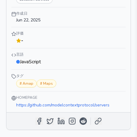
作成日
Jun 22, 2025
評価
-
言語
JavaScript
タグ
#
Amap
#
Maps
HOMEPAGE
https://github.com/modelcontextprotocol/servers