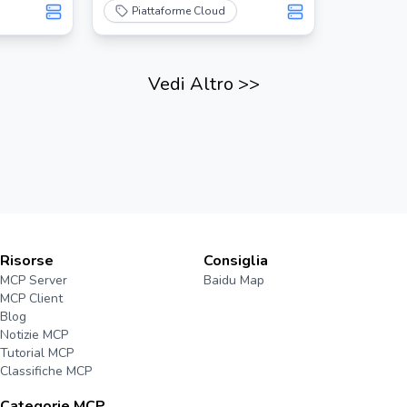
Pages, consentendo agli utenti di
Piattaforme Cloud
ottenere un URL accessibile
pubblicamente per i loro
contenuti.
Vedi Altro
>>
Risorse
Consiglia
MCP Server
Baidu Map
MCP Client
Blog
Notizie MCP
Tutorial MCP
Classifiche MCP
Categorie MCP