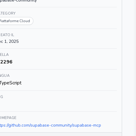
upabase-community
ATEGORY
Piattaforme Cloud
EATO IL
c 1, 2025
ELLA
2296
INGUA
TypeScript
AG
OMEPAGE
tps://github.com/supabase-community/supabase-mcp