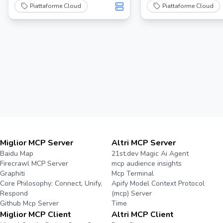
consentendo capacità avanzate di
Piattaforme Cloud
Piattaforme Cloud
automazione e interazione per lo
sviluppo dell'Infrastructure as
Code (IaC).
Miglior MCP Server
Altri MCP Server
Baidu Map
21st.dev Magic Ai Agent
Firecrawl MCP Server
mcp audience insights
Graphiti
Mcp Terminal
Core Philosophy: Connect, Unify,
Apify Model Context Protocol
Respond
(mcp) Server
Github Mcp Server
Time
Miglior MCP Client
Altri MCP Client