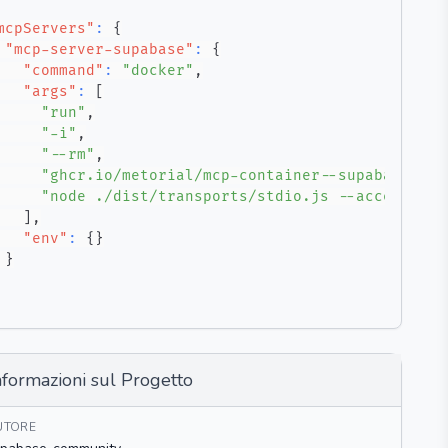
mcpServers"
:
{
"mcp-server-supabase"
:
{
"command"
:
"docker"
,
"args"
:
[
"run"
,
"-i"
,
"--rm"
,
"ghcr.io/metorial/mcp-container--supabase-com
"node ./dist/transports/stdio.js --access-tok
]
,
"env"
:
{
}
}
nformazioni sul Progetto
UTORE