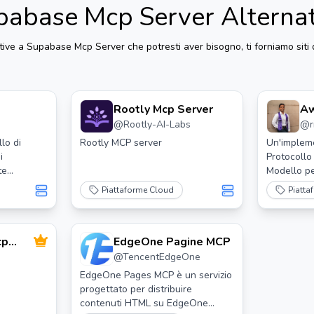
pabase Mcp Server
Alterna
tive a
Supabase Mcp Server
che potresti aver bisogno, ti forniamo siti d
Rootly Mcp Server
Aw
@
Rootly-AI-Labs
@
lo di
Rootly MCP server
Un'impleme
i
Protocollo
te
Modello pe
r
risorse A
Piattaforme Cloud
Piatta
umenti MCP.
cp
EdgeOne Pagine MCP
@
TencentEdgeOne
EdgeOne Pages MCP è un servizio
progettato per distribuire
contenuti HTML su EdgeOne