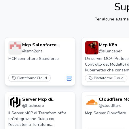
Su
Per alcune alterna
Mcp Salesforce
Mcp K8s
@
smn2gnt
@
silenceper
Connector
MCP connettore Salesforce
Un server MCP (Protocol
Controllo del Modello) d
Kubernetes che consen
l'interazione con i cluste
Piattaforme Cloud
Piattaforme Cloud
Kubernetes tramite str
Server Mcp di
Cloudflare M
@
hashicorp
@
cloudflare
Terraform
Server
Il Server MCP di Terraform offre
Mcp Server Cloudflare
un'integrazione fluida con
l'ecosistema Terraform,