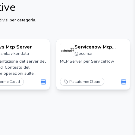
tive
ivisi per categoria.
s Mcp Server
Servicenow Mcp
rishikavikondala
@
osomai
Server
ntazione del server del
MCP Server per ServiceNow
 di Contesto del
r operazioni sulle
WS
forme Cloud
Piattaforme Cloud