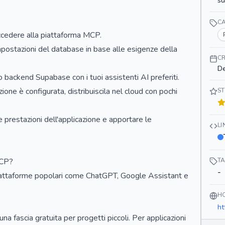
s
C
ccedere alla piattaforma MCP.
mpostazioni del database in base alle esigenze della
CR
De
o backend Supabase con i tuoi assistenti AI preferiti.
zione è configurata, distribuiscila nel cloud con pochi
ST
e prestazioni dell'applicazione e apportare le
L
MCP?
T
-
iattaforme popolari come ChatGPT, Google Assistant e
H
ht
na fascia gratuita per progetti piccoli. Per applicazioni