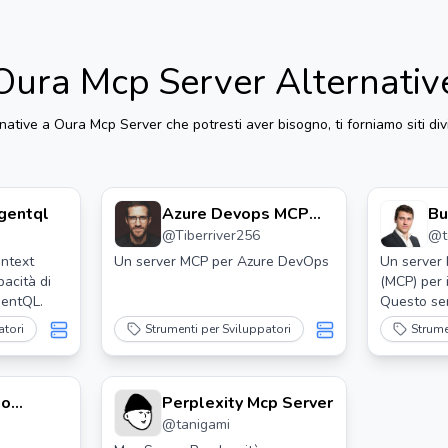
Oura Mcp Server
Alternativ
rnative a
Oura Mcp Server
che potresti aver bisogno, ti forniamo siti div
gentql
Azure Devops MCP
Bu
@
Tiberriver256
@
Server
ontext
Un server MCP per Azure DevOps
Un server 
pacità di
(MCP) per 
gentQL.
Questo se
strumenti
atori
Strumenti per Sviluppatori
Strume
Claude di 
problemi i
uo
Perplexity Mcp Server
@
tanigami