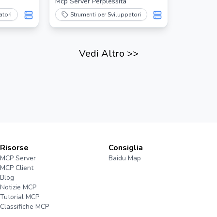
i
Mcp Server Perplessità
to dei
atori
Strumenti per Sviluppatori
Vedi Altro
>>
Risorse
Consiglia
MCP Server
Baidu Map
MCP Client
Blog
Notizie MCP
Tutorial MCP
Classifiche MCP