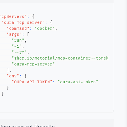
mcpServers"
:
{
"oura-mcp-server"
:
{
"command"
:
"docker"
,
"args"
:
[
"run"
,
"-i"
,
"--rm"
,
"ghcr.io/metorial/mcp-container--tomekkorbak-
"oura-mcp-server"
]
,
"env"
:
{
"OURA_API_TOKEN"
:
"oura-api-token"
}
}
nformazioni sul Progetto