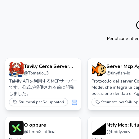
Per alcune alte
Tavily Cerca Server
Server Mcp A
@
Tomatio13
@
tinyfish-io
Mcp
Taivily APIを利用するMCPサーバー
Protocollo del server C
です。公式が提供される前に開発
Model che integra le ca
しました。
estrazione dei dati di A
Strumenti per Sviluppatori
Strumenti per Svilupp
O oppure
Ntfy Mcp: Il t
@
TermiX-official
@
teddyzxcv
amichevole