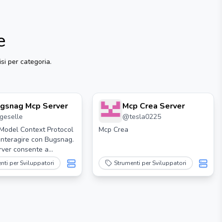
e
isi per categoria.
gsnag Mcp Server
Mcp Crea Server
tgeselle
@
tesla0225
Model Context Protocol
Mcp Crea
interagire con Bugsnag.
rver consente a
 LLM come Cursor e
nti per Sviluppatori
Strumenti per Sviluppatori
indagare e risolvere
n Bugsnag.