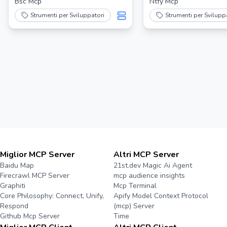
notificatore d
Bsc Mcp
Ntfy Mcp
completamen
Strumenti per Sviluppatori
Strumenti per Svilupp
compiti
Miglior MCP Server
Altri MCP Server
Baidu Map
21st.dev Magic Ai Agent
Firecrawl MCP Server
mcp audience insights
Graphiti
Mcp Terminal
Core Philosophy: Connect, Unify,
Apify Model Context Protocol
Respond
(mcp) Server
Github Mcp Server
Time