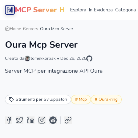
MCP Server Hub
Esplora
In Evidenza
Categoria
Home
Servers
Oura Mcp Server
Oura Mcp Server
Creato da
tomekkorbak
•
Dec 29, 2025
Server MCP per integrazione API Oura
Strumenti per Sviluppatori
#
Mcp
#
Oura-ring