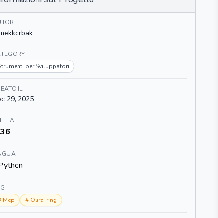
UTORE
mekkorbak
ATEGORY
Strumenti per Sviluppatori
EATO IL
c 29, 2025
ELLA
36
INGUA
Python
AG
#
Mcp
#
Oura-ring