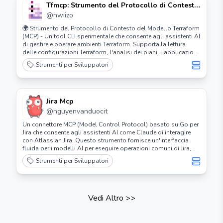
Tfmcp: Strumento del Protocollo di Contesto
del Modello Terraform
@
nwiizo
🌍 Strumento del Protocollo di Contesto del Modello Terraform
(MCP) - Un tool CLI sperimentale che consente agli assistenti AI
di gestire e operare ambienti Terraform. Supporta la lettura
delle configurazioni Terraform, l'analisi dei piani, l'applicazione
delle configurazioni e la gestione dello stato con integrazione
Strumenti per Sviluppatori
di Claude Desktop. ⚡️
Jira Mcp
@
nguyenvanduocit
Un connettore MCP (Model Control Protocol) basato su Go per
Jira che consente agli assistenti AI come Claude di interagire
con Atlassian Jira. Questo strumento fornisce un'interfaccia
fluida per i modelli AI per eseguire operazioni comuni di Jira,
inclusi la gestione dei problemi, la pianificazione degli sprint e
Strumenti per Sviluppatori
le transizioni del flusso di lavoro.
Vedi Altro
>>