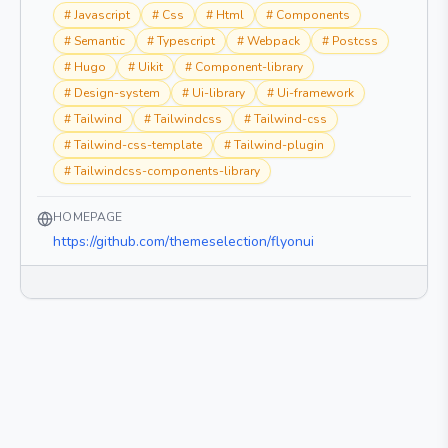
#
Javascript
#
Css
#
Html
#
Components
#
Semantic
#
Typescript
#
Webpack
#
Postcss
#
Hugo
#
Uikit
#
Component-library
#
Design-system
#
Ui-library
#
Ui-framework
#
Tailwind
#
Tailwindcss
#
Tailwind-css
#
Tailwind-css-template
#
Tailwind-plugin
#
Tailwindcss-components-library
HOMEPAGE
https://github.com/themeselection/flyonui