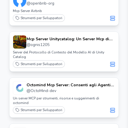
Airbnb (dxt)
@
openbnb-org
Mcp Server Airbnb
Strumenti per Sviluppatori
Mcp Server Unitycatalog: Un Server Mcp di
Unity Catalog
@
ognis1205
Server del Protocollo di Contesto del Modello AI di Unity
Catalog
Strumenti per Sviluppatori
Octomind Mcp Server: Consenti agli Agenti
di Creare e Gestire Test E2e
@
OctoMind-dev
Un server MCP per strumenti, risorse e suggerimenti di
octomind
Strumenti per Sviluppatori