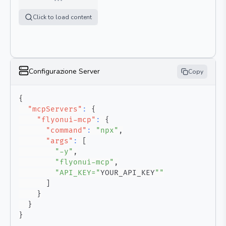
Click to load content
Configurazione Server
Copy
{
"mcpServers"
:
{
"flyonui-mcp"
:
{
"command"
:
"npx"
,
"args"
:
[
"-y"
,
"flyonui-mcp"
,
"API_KEY="
YOUR_API_KEY
""
]
}
}
}