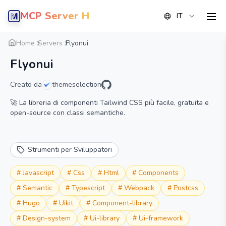
MCP Server Hub
IT
men
Panoramica
Dettaglio
Alternative
Home
Servers
Flyonui
Flyonui
Creato da
themeselection
🚀 La libreria di componenti Tailwind CSS più facile, gratuita e
open-source con classi semantiche.
Strumenti per Sviluppatori
#
Javascript
#
Css
#
Html
#
Components
#
Semantic
#
Typescript
#
Webpack
#
Postcss
#
Hugo
#
Uikit
#
Component-library
#
Design-system
#
Ui-library
#
Ui-framework