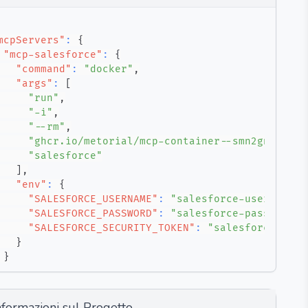
mcpServers"
:
{
"mcp-salesforce"
:
{
"command"
:
"docker"
,
"args"
:
[
"run"
,
"-i"
,
"--rm"
,
"ghcr.io/metorial/mcp-container--smn2gnt--mcp
"salesforce"
]
,
"env"
:
{
"SALESFORCE_USERNAME"
:
"salesforce-username"
,
"SALESFORCE_PASSWORD"
:
"salesforce-password"
,
"SALESFORCE_SECURITY_TOKEN"
:
"salesforce-secu
}
}
nformazioni sul Progetto