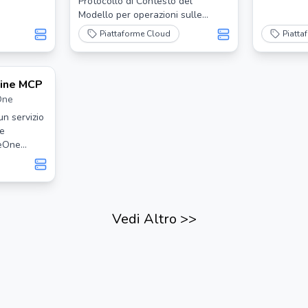
Protocollo di Contesto del
Modello per operazioni sulle
risorse AWS
Piattaforme Cloud
Piatta
ine MCP
One
n servizio
re
geOne
 utenti di
bile
o
Vedi Altro
>>