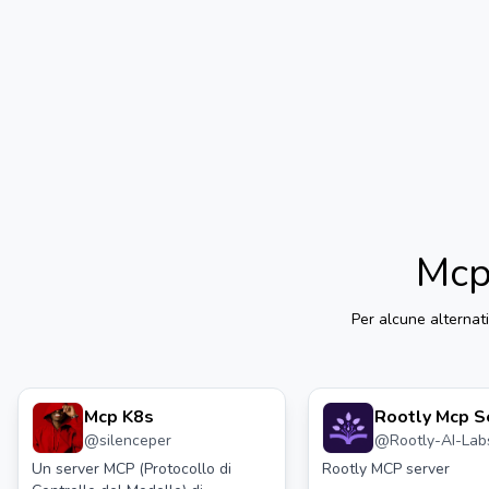
Mcp
Per alcune alternat
Mcp K8s
Rootly Mcp S
@
silenceper
@
Rootly-AI-Lab
Un server MCP (Protocollo di
Rootly MCP server