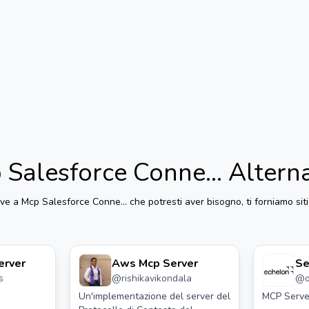
 Salesforce Conne...
Altern
ive a
Mcp Salesforce Conne...
che potresti aver bisogno, ti forniamo siti 
erver
Aws Mcp Server
Se
s
@
rishikavikondala
@
Se
Un'implementazione del server del
MCP Serve