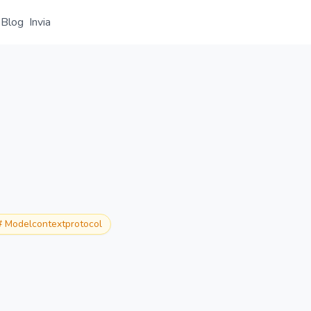
Blog
Invia
Panoramica
Dettaglio
Alternative
#
Modelcontextprotocol