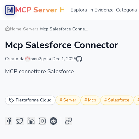
MCP Server Hub
Esplora
In Evidenza
Categoria
Home
Servers
Mcp Salesforce Conne...
Mcp Salesforce Connector
Creato da
smn2gnt
•
Dec 1, 2025
MCP connettore Salesforce
Piattaforme Cloud
#
Server
#
Mcp
#
Salesforce