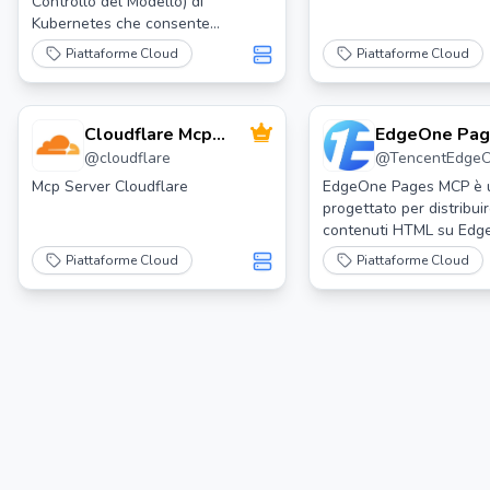
Controllo del Modello) di
Kubernetes che consente
l'interazione con i cluster
Piattaforme Cloud
Piattaforme Cloud
Kubernetes tramite strumenti MCP.
Cloudflare Mcp
EdgeOne Pag
@
cloudflare
@
TencentEdge
Server
Mcp Server Cloudflare
EdgeOne Pages MCP è u
progettato per distribui
contenuti HTML su Ed
Pages, consentendo agli
Piattaforme Cloud
Piattaforme Cloud
ottenere un URL accessi
pubblicamente per i lor
contenuti.