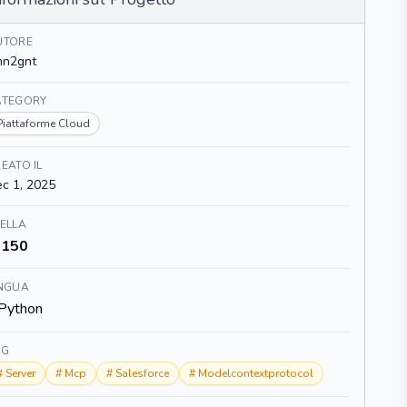
UTORE
mn2gnt
ATEGORY
Piattaforme Cloud
EATO IL
c 1, 2025
ELLA
150
INGUA
Python
AG
#
Server
#
Mcp
#
Salesforce
#
Modelcontextprotocol