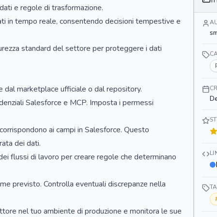
dati e regole di trasformazione.
ti in tempo reale, consentendo decisioni tempestive e
A
s
curezza standard del settore per proteggere i dati
C
e dal marketplace ufficiale o dal repository.
CR
De
edenziali Salesforce e MCP. Imposta i permessi
ST
 corrispondono ai campi in Salesforce. Questo
ata dei dati.
L
 dei flussi di lavoro per creare regole che determinano
come previsto. Controlla eventuali discrepanze nella
T
nnettore nel tuo ambiente di produzione e monitora le sue