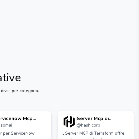
ative
divisi per categoria.
rvicenow Mcp
Server Mcp di
osomai
@
hashicorp
rver
Terraform
r per ServiceNow
Il Server MCP di Terraform offre