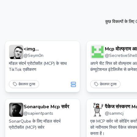
कुछ विकल्पों के लिए
<img
Mcp वोल्फ्राम अल
@
Seym0n
@
SecretiveShel
Src="https://cdn.worldvectorlogo.com/logos/tik
Icon 2.svg" Height="32"> टिक टोक म्कप
मॉडल संदर्भ प्रोटोकॉल (MCP) के साथ
अपने चैट रिप्ल को वोल्फ्राम अल
TikTok एकीकरण
कंप्यूटेशनल इंटेलिजेंस से कनेक्ट
डेवलपर टूल्स
डेवलपर टूल्स
Sonarqube Mcp सर्वर
पैकेज संस्करण Mc
@
sapientpants
@
sammcj
SonarQube के लिए मॉडल संदर्भ
एक MCP सर्वर जो कोडिंग कर
प्रोटोकॉल (MCP) सर्वर
को नवीनतम स्थिर पैकेज संस्क
करता है।