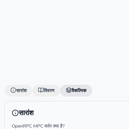
सारांश
विवरण
वैकल्पिक
सारांश
OpenRPC MPC सर्वर क्या है?