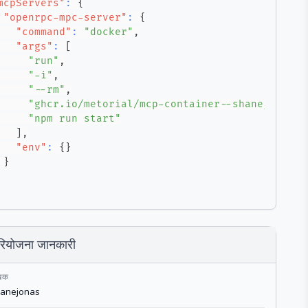
mcpServers"
:
{
"openrpc-mpc-server"
:
{
"command"
:
"docker"
,
"args"
:
[
"run"
,
"-i"
,
"--rm"
,
"ghcr.io/metorial/mcp-container--shanejonas--
"npm run start"
]
,
"env"
:
{
}
}
रियोजना जानकारी
खक
anejonas