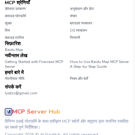
MCP श्रेणियाँ
डेवेलपर उपकरण
अनुसंधान और डेटा
क्लाउड प्लेटफ़ॉर्म
संचार
सुरक्षा
ब्राउज़र स्वचालन
वित्त
OS स्वचालन
क्लाउड स्टोरेज
निगरानी
सिफ़ारिश
Baidu Map
नवीनतम लेख
Getting Started with Firecrawl MCP
How to Use Baidu Map MCP Server:
Server
A Step-by-Step Guide
हमारे बारे में
गोपनीयता नीति
नियम और शर्तें
संपर्क करें
lyqtzs@gmail.com
MCP Server Hub
विभिन्न एआई प्लेटफ़ॉर्म के साथ एकीकृत MCP सर्वरों और समुदाय द्वारा चयनित पसंदीदा
का सबसे पूर्ण निर्देशिका।
Copyright
2026
© AI NavHub. All rights reserved.