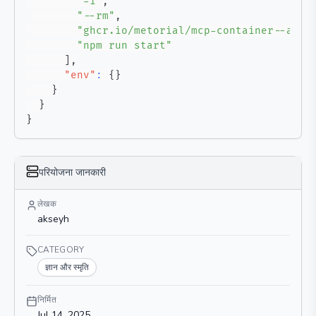
"-i"
,
"--rm"
,
"ghcr.io/metorial/mcp-container--akse
"npm run start"
]
,
"env"
:
{
}
}
}
}
परियोजना जानकारी
लेखक
akseyh
CATEGORY
ज्ञान और स्मृति
निर्मित
Jul 14, 2025