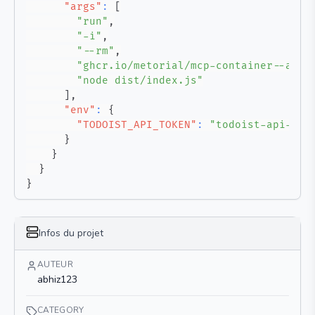
"args"
:
[
"run"
,
"-i"
,
"--rm"
,
"ghcr.io/metorial/mcp-container--abhi
"node dist/index.js"
]
,
"env"
:
{
"TODOIST_API_TOKEN"
:
"todoist-api-tok
}
}
}
}
Infos du projet
AUTEUR
abhiz123
CATEGORY