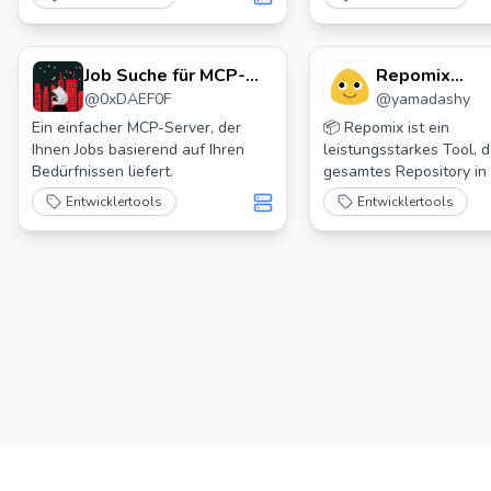
Job Suche für MCP-
Repomix
@
0xDAEF0F
@
yamadashy
Server
Yamadashy
Ein einfacher MCP-Server, der
📦 Repomix ist ein
Ihnen Jobs basierend auf Ihren
leistungsstarkes Tool, 
Bedürfnissen liefert.
gesamtes Repository in
einzige, KI-freundliche 
Entwicklertools
Entwicklertools
Perfekt, wenn du deine
Codebestand großen
Sprachmodellen (LLMs)
anderen KI-Tools wie C
ChatGPT, DeepSeek, Per
Gemini, Gemma, Llama, 
mehr zur Verfügung ste