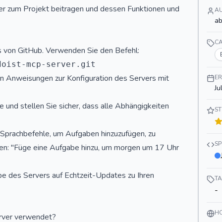
er zum Projekt beitragen und dessen Funktionen und
A
ab
C
es von GitHub. Verwenden Sie den Befehl:
ten Anweisungen zur Konfiguration des Servers mit
ER
Ju
e und stellen Sie sicher, dass alle Abhängigkeiten
S
 Sprachbefehle, um Aufgaben hinzuzufügen, zu
S
agen: "Füge eine Aufgabe hinzu, um morgen um 17 Uhr
e des Servers auf Echtzeit-Updates zu Ihren
T
-
H
rver verwendet?