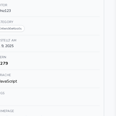
UTOR
hiz123
ATEGORY
Entwicklertools
STELLT AM
l 9, 2025
TERN
279
PRACHE
JavaScript
AGS
OMEPAGE