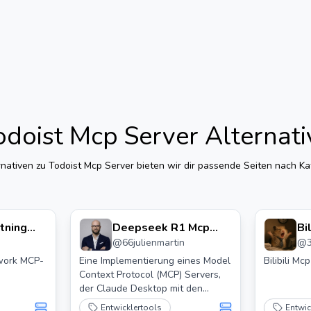
odoist Mcp Server
Alternati
rnativen zu
Todoist Mcp Server
bieten wir dir passende Seiten nach Kat
htning
Deepseek R1 Mcp
Bi
@
66julienmartin
@
 Server
Server
twork MCP-
Eine Implementierung eines Model
Bilibili Mcp
Context Protocol (MCP) Servers,
der Claude Desktop mit den
Sprachmodellen von DeepSeek
Entwicklertools
Entwic