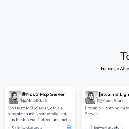
T
Für einige Alte
🌐 Nostr Mcp Server
₿itcoin & Lig
@
AbdelStark
@
AbdelStark
Network Mcp
Ein Nostr MCP-Server, der die
Bitcoin & Lightning Ne
Interaktion mit Nostr ermöglicht,
Server.
das Posten von Notizen und mehr.
Entwicklertools
Entwicklertools