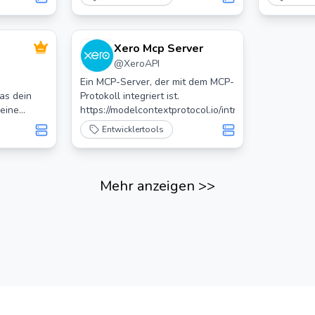
(R1/V3) verbindet.
Xero Mcp Server
@
XeroAPI
Ein MCP-Server, der mit dem MCP-
das dein
Protokoll integriert ist.
 eine
https://modelcontextprotocol.io/introduction
Datei packt.
Entwicklertools
n
 oder
laude,
Mehr anzeigen
>>
plexity,
Grok und
llen musst.