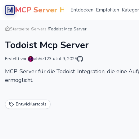
MCP Server Hub
Entdecken
Empfohlen
Kategor
Startseite
Servers
Todoist Mcp Server
Todoist Mcp Server
Erstellt von
abhiz123
•
Jul 9, 2025
MCP-Server für die Todoist-Integration, die eine Au
ermöglicht.
Entwicklertools