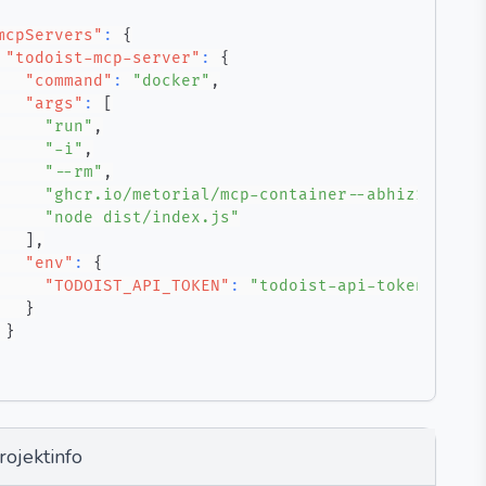
mcpServers"
:
{
"todoist-mcp-server"
:
{
"command"
:
"docker"
,
"args"
:
[
"run"
,
"-i"
,
"--rm"
,
"ghcr.io/metorial/mcp-container--abhiz123--to
"node dist/index.js"
]
,
"env"
:
{
"TODOIST_API_TOKEN"
:
"todoist-api-token"
}
}
rojektinfo