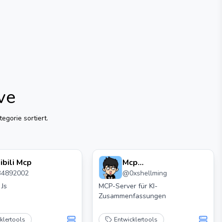
ve
egorie sortiert.
libili Mcp
Mcp
34892002
@
0xshellming
Inhaltszusammenfassung
 Js
MCP-Server für KI-
Zusammenfassungen
klertools
Entwicklertools