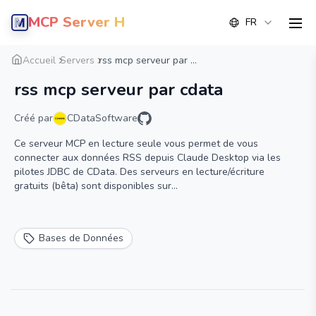
MCP Server Hub
FR
men
Aperçu
Détail
Alternative
Accueil
Servers
rss mcp serveur par ...
rss mcp serveur par cdata
Créé par
CDataSoftware
Ce serveur MCP en lecture seule vous permet de vous
connecter aux données RSS depuis Claude Desktop via les
pilotes JDBC de CData. Des serveurs en lecture/écriture
gratuits (bêta) sont disponibles sur
https://www.cdata.com/solutions/mcp
Bases de Données