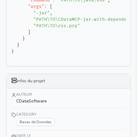
"command"
:
"PATH\TO\java.exe"
,
"args"
:
[
"-jar"
,
"PATH\TO\CDataMCP-jar-with-dependenci
"PATH\TO\rss.prp"
]
}
}
}
Infos du projet
AUTEUR
CDataSoftware
CATEGORY
Bases de Données
CRÉÉ LE