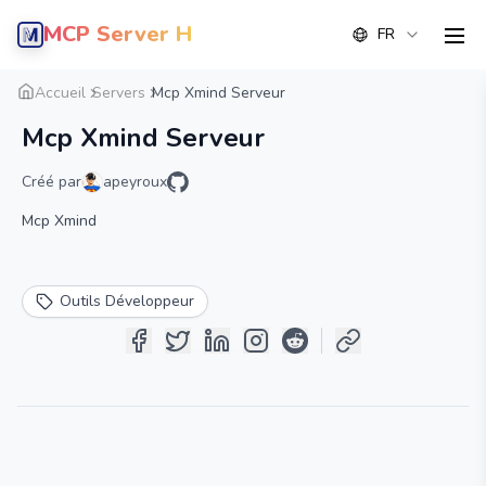
MCP Server Hub
FR
men
Aperçu
Détail
Alternative
Accueil
Servers
Mcp Xmind Serveur
Mcp Xmind Serveur
Créé par
apeyroux
Mcp Xmind
Outils Développeur