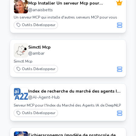
Mcp Installer Un serveur Mcp pour
installer des serveurs Mcp
@
anaisbetts
Un serveur MCP qui installe d'autres serveurs MCP pour vous
Outils Développeur
Simctl Mcp
@
ambar
Simctl Mcp
Outils Développeur
Index de recherche du marché des agents IA
Serveur Mcp
@
AI-Agent-Hub
Serveur MCP pour l'Index du Marché des Agents IA de DeepNLP
Outils Développeur
Fichierscopemcp (modèle de protocole de