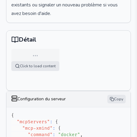
existants ou signaler un nouveau problème si vous
avez besoin d'aide.
Détail
…
Click to load content
Configuration du serveur
Copy
{
"mcpServers"
:
{
"mcp-xmind"
:
{
"command"
:
"docker"
,