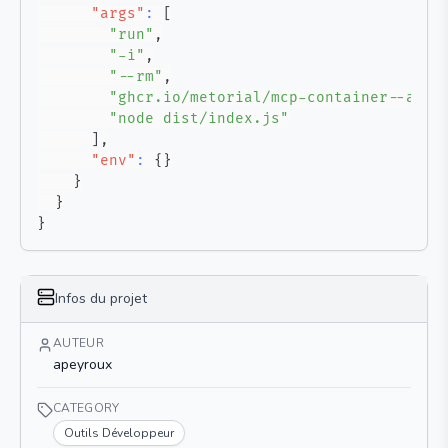
"args"
:
[
"run"
,
"-i"
,
"--rm"
,
"ghcr.io/metorial/mcp-container--apey
"node dist/index.js"
]
,
"env"
:
{
}
}
}
}
Infos du projet
AUTEUR
apeyroux
CATEGORY
Outils Développeur