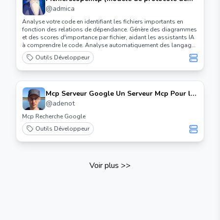
contexte) Serveur
@
admica
Analyse votre code en identifiant les fichiers importants en
fonction des relations de dépendance. Génère des diagrammes
et des scores d'importance par fichier, aidant les assistants IA
à comprendre le code. Analyse automatiquement des langages
de programmation populaires tels que Python, C, C++, Rust,
Outils Développeur
Zig, Lua.
Mcp Serveur Google Un Serveur Mcp Pour la
Recherche Personnalisée Google Et la
@
adenot
Lecture de Pages Web
Mcp Recherche Google
Outils Développeur
Voir plus
>>