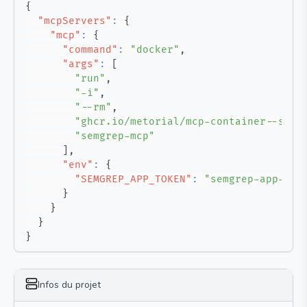
{
"mcpServers"
:
{
"mcp"
:
{
"command"
:
"docker"
,
"args"
:
[
"run"
,
"-i"
,
"--rm"
,
"ghcr.io/metorial/mcp-container--semg
"semgrep-mcp"
]
,
"env"
:
{
"SEMGREP_APP_TOKEN"
:
"semgrep-app-tok
}
}
}
}
Infos du projet