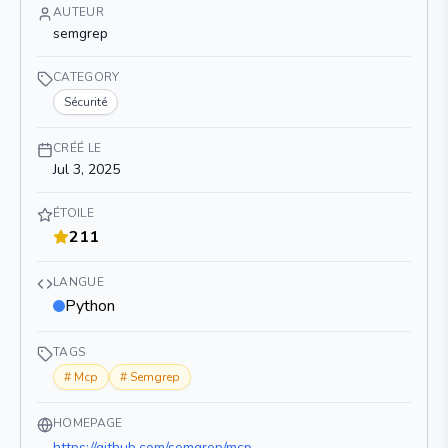
AUTEUR
semgrep
CATEGORY
Sécurité
CRÉÉ LE
Jul 3, 2025
ÉTOILE
211
LANGUE
Python
TAGS
#
Mcp
#
Semgrep
HOMEPAGE
https://github.com/semgrep/mcp