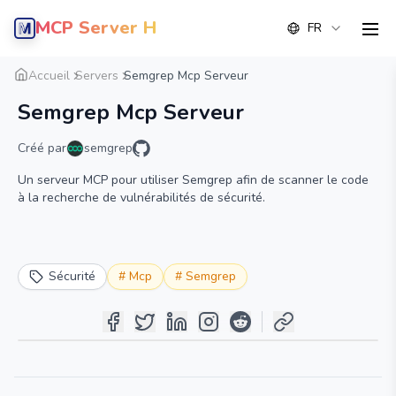
MCP Server Hub
FR
men
Aperçu
Détail
Alternative
Accueil
Servers
Semgrep Mcp Serveur
Semgrep Mcp Serveur
Créé par
semgrep
Un serveur MCP pour utiliser Semgrep afin de scanner le code
à la recherche de vulnérabilités de sécurité.
Sécurité
#
Mcp
#
Semgrep