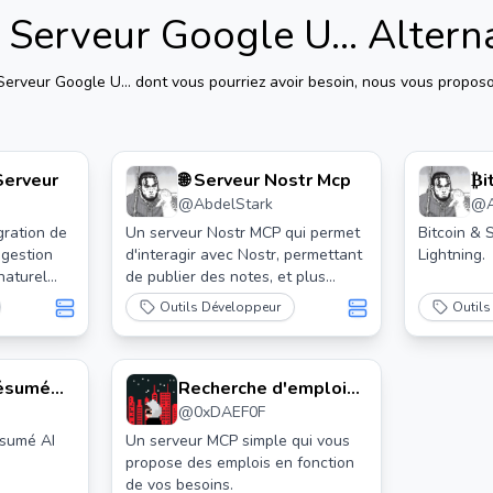
Serveur Google U...
Altern
erveur Google U...
dont vous pourriez avoir besoin, nous vous proposo
Serveur
🌐 Serveur Nostr Mcp
₿i
@
AbdelStark
@
du
gration de
Un serveur Nostr MCP qui permet
Bitcoin &
 gestion
d'interagir avec Nostr, permettant
Lightning.
naturel
de publier des notes, et plus
encore.
Outils Développeur
Outils
Résumé
Recherche d'emploi
@
0xDAEF0F
Mcp
pour le serveur Mcp
ésumé AI
Un serveur MCP simple qui vous
propose des emplois en fonction
de vos besoins.