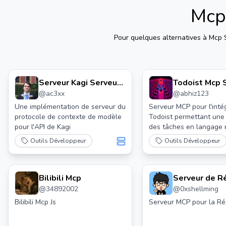
Mcp 
Pour quelques alternatives à
Mcp S
Serveur Kagi Serveur
Todoist Mcp 
@
ac3xx
@
abhiz123
Mcp
Une implémentation de serveur du
Serveur MCP pour l'inté
protocole de contexte de modèle
Todoist permettant une
pour l'API de Kagi
des tâches en langage 
avec Claude
Outils Développeur
Outils Développeur
Bilibili Mcp
Serveur de 
@
34892002
@
0xshellming
de Contenu 
Bilibili Mcp Js
Serveur MCP pour la R