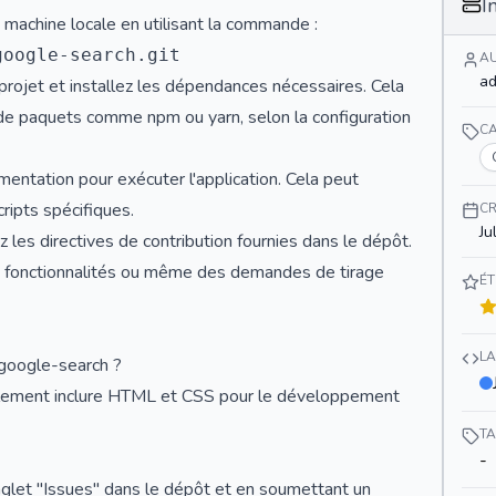
I
machine locale en utilisant la commande :
A
ad
projet et installez les dépendances nécessaires. Cela
 de paquets comme npm ou yarn, selon la configuration
C
umentation pour exécuter l'application. Cela peut
ripts spécifiques.
CR
Ju
z les directives de contribution fournies dans le dépôt.
fonctionnalités ou même des demandes de tirage
ÉT
L
google-search ?
 également inclure HTML et CSS pour le développement
T
-
glet "Issues" dans le dépôt et en soumettant un