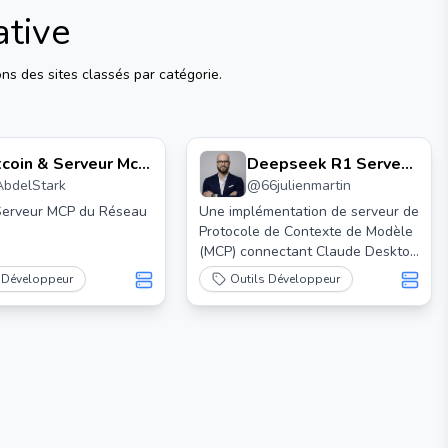
ative
ns des sites classés par catégorie.
tcoin & Serveur Mcp
Deepseek R1 Serveur
AbdelStark
@
66julienmartin
 Réseau Lightning
Mcp
 Serveur MCP du Réseau
Une implémentation de serveur de
Protocole de Contexte de Modèle
(MCP) connectant Claude Desktop
aux modèles de langage de
 Développeur
Outils Développeur
DeepSeek (R1/V3)