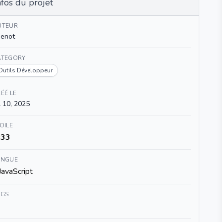
nfos du projet
UTEUR
enot
ATEGORY
Outils Développeur
ÉÉ LE
l 10, 2025
OILE
33
ANGUE
JavaScript
AGS