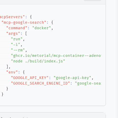
mcpServers"
:
{
"mcp-google-search"
:
{
"command"
:
"docker"
,
"args"
:
[
"run"
,
"-i"
,
"--rm"
,
"ghcr.io/metorial/mcp-container--adenot--mcp-
"node ./build/index.js"
]
,
"env"
:
{
"GOOGLE_API_KEY"
:
"google-api-key"
,
"GOOGLE_SEARCH_ENGINE_ID"
:
"google-search-eng
}
}