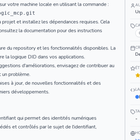
sur votre machine locale en utilisant la commande :
A
U
 projet et installez les dépendances requises. Cela
C
 consultez la documentation pour des instructions
re du repository et les fonctionnalités disponibles. La
CR
De
e la logique DID dans vos applications.
ggestions d'améliorations, envisagez de contribuer au
ÉT
t un problème.
ises à jour, de nouvelles fonctionnalités et des
L
rniers développements.
T
entifiant qui permet des identités numériques
-
és et contrôlés par le sujet de l'identifiant,
H