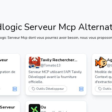
dlogic Serveur Mcp
Alternat
logic Serveur Mcp
dont vous pourriez avoir besoin, nous vous proposons
veur
Tavily Rechercher
Ag
@
Tomatio13
@
t
Serveur Mcp
gration de
Serveur MCP utilisant l'API Taivily.
Modèle de
Développé avant la fourniture
Context qu
officielle.
d'extracti
d'AgentQL
Outils Développeur
Outils
 Serveur
Ou