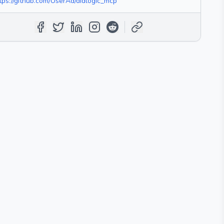
tps://github.com/UserAd/didlogic_mcp