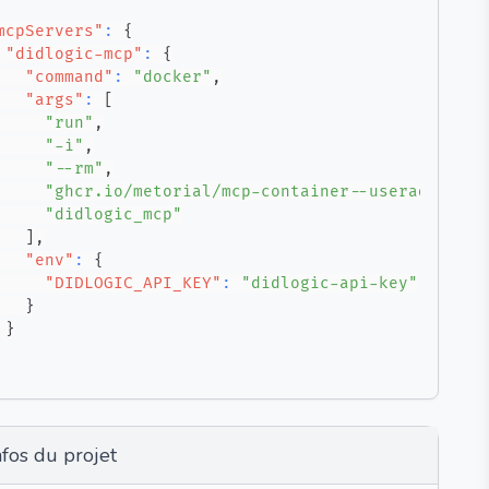
mcpServers"
:
{
"didlogic-mcp"
:
{
"command"
:
"docker"
,
"args"
:
[
"run"
,
"-i"
,
"--rm"
,
"ghcr.io/metorial/mcp-container--userad--didl
"didlogic_mcp"
]
,
"env"
:
{
"DIDLOGIC_API_KEY"
:
"didlogic-api-key"
}
}
nfos du projet