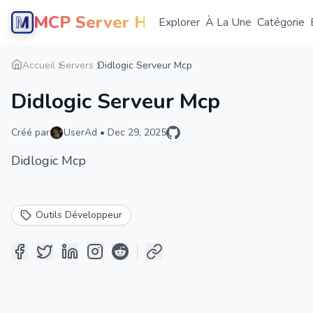
MCP Server Hub
Explorer
À La Une
Catégorie
Accueil
Servers
Didlogic Serveur Mcp
Didlogic Serveur Mcp
Créé par
UserAd
•
Dec 29, 2025
Didlogic Mcp
Outils Développeur