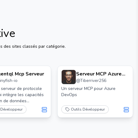
ive
 des sites classés par catégorie.
entql Mcp Serveur
Serveur MCP Azure
inyfish-io
@
Tiberriver256
DevOps
 serveur de protocole
Un serveur MCP pour Azure
i intègre les capacités
DevOps
on de données
.
 Développeur
Outils Développeur