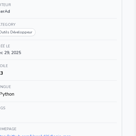
UTEUR
serAd
ATEGORY
Outils Développeur
ÉÉ LE
c 29, 2025
OILE
3
ANGUE
Python
AGS
OMEPAGE