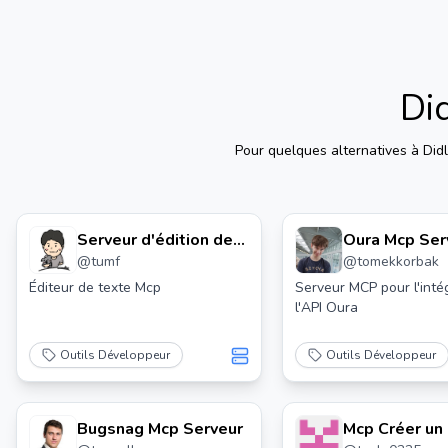
Di
Pour quelques alternatives à
Did
Serveur d'édition de
Oura Mcp Ser
@
tumf
@
tomekkorbak
texte Mcp
Éditeur de texte Mcp
Serveur MCP pour l'inté
l'API Oura
Outils Développeur
Outils Développeur
Bugsnag Mcp Serveur
Mcp Créer un