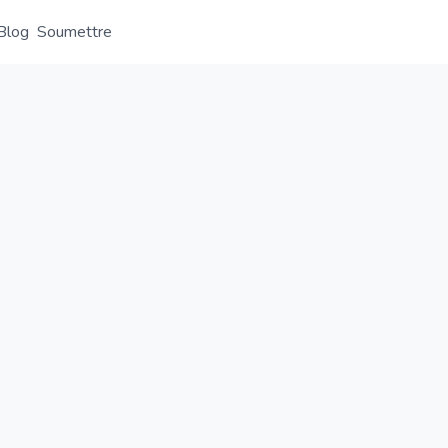
Blog
Soumettre
Aperçu
Détail
Alternative