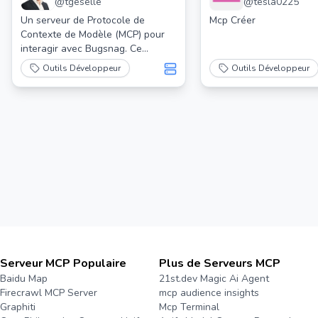
@
tgeselle
@
tesla0225
Un serveur de Protocole de
Mcp Créer
Contexte de Modèle (MCP) pour
interagir avec Bugsnag. Ce
serveur permet aux outils LLM
Outils Développeur
Outils Développeur
comme Cursor et Claude
d'enquêter et de résoudre des
problèmes dans Bugsnag.
Serveur MCP Populaire
Plus de Serveurs MCP
Baidu Map
21st.dev Magic Ai Agent
Firecrawl MCP Server
mcp audience insights
Graphiti
Mcp Terminal