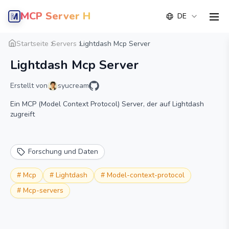
MCP Server Hub
DE
men
Übersicht
Detail
Alternative
Startseite
Servers
Lightdash Mcp Server
Lightdash Mcp Server
Erstellt von
syucream
Ein MCP (Model Context Protocol) Server, der auf Lightdash
zugreift
Forschung und Daten
#
Mcp
#
Lightdash
#
Model-context-protocol
#
Mcp-servers