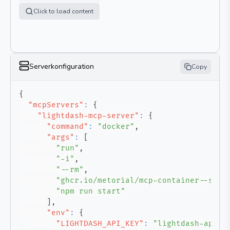
Click to load content
Serverkonfiguration
Copy
{
"mcpServers"
:
{
"lightdash-mcp-server"
:
{
"command"
:
"docker"
,
"args"
:
[
"run"
,
"-i"
,
"--rm"
,
"ghcr.io/metorial/mcp-container--syuc
"npm run start"
]
,
"env"
:
{
"LIGHTDASH_API_KEY"
:
"lightdash-api-k