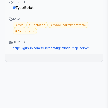
SPRACHE
TypeScript
TAGS
#
Mcp
#
Lightdash
#
Model-context-protocol
#
Mcp-servers
HOMEPAGE
https://github.com/syucream/lightdash-mcp-server