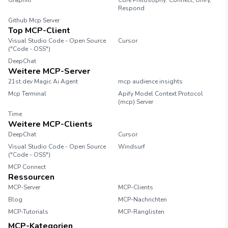
Graphiti
Core Philosophy: Connect, Unify,
Respond
Github Mcp Server
Top MCP-Client
Visual Studio Code - Open Source
Cursor
("Code - OSS")
DeepChat
Weitere MCP-Server
21st.dev Magic Ai Agent
mcp audience insights
Mcp Terminal
Apify Model Context Protocol
(mcp) Server
Time
Weitere MCP-Clients
DeepChat
Cursor
Visual Studio Code - Open Source
Windsurf
("Code - OSS")
MCP Connect
Ressourcen
MCP-Server
MCP-Clients
Blog
MCP-Nachrichten
MCP-Tutorials
MCP-Ranglisten
MCP-Kategorien