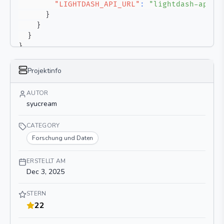
"LIGHTDASH_API_URL"
:
"lightdash-api-u
}
}
}
}
Projektinfo
AUTOR
syucream
CATEGORY
Forschung und Daten
ERSTELLT AM
Dec 3, 2025
STERN
22