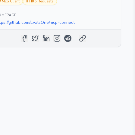
#
Mcp Client
#
Http Requests
OMEPAGE
tps://github.com/EvalsOne/mcp-connect