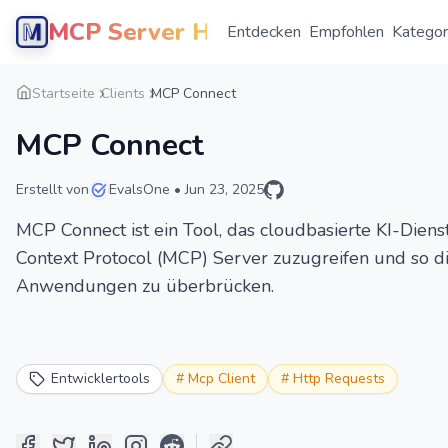
MCP Server Hub
Entdecken
Empfohlen
Kategor
Startseite
Clients
MCP Connect
MCP Connect
Erstellt von
EvalsOne
•
Jun 23, 2025
MCP Connect ist ein Tool, das cloudbasierte KI-Diens
Context Protocol (MCP) Server zuzugreifen und so d
Anwendungen zu überbrücken.
Entwicklertools
#
Mcp Client
#
Http Requests