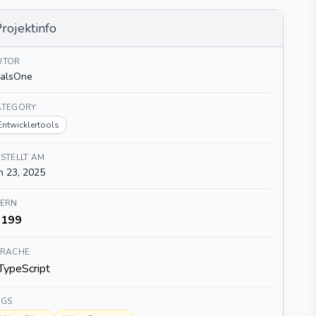
rojektinfo
UTOR
valsOne
ATEGORY
Entwicklertools
STELLT AM
n 23, 2025
TERN
199
PRACHE
TypeScript
AGS