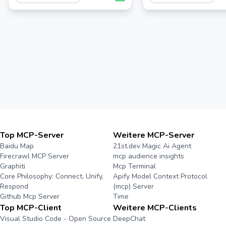
Programmiererlebnis durch die
Nutzung von KI-Fähigkeiten zu
verbessern.
Top MCP-Server
Weitere MCP-Server
Baidu Map
21st.dev Magic Ai Agent
Firecrawl MCP Server
mcp audience insights
Graphiti
Mcp Terminal
Core Philosophy: Connect, Unify,
Apify Model Context Protocol
Respond
(mcp) Server
Github Mcp Server
Time
Top MCP-Client
Weitere MCP-Clients
Visual Studio Code - Open Source
DeepChat