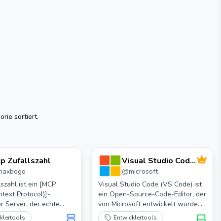
rie sortiert.
p Zufallszahl
Visual Studio Code
maxbogo
@
microsoft
- Open Source
("Code - OSS")
szahl ist ein [MCP
Visual Studio Code (VS Code) ist
text Protocol)]-
ein Open-Source-Code-Editor, der
r Server, der echte
von Microsoft entwickelt wurde
len aus
und die Einfachheit eines Code-
klertools
Entwicklertools