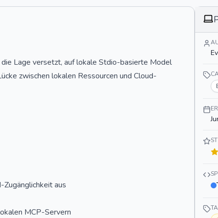
P
A
E
n die Lage versetzt, auf lokale Stdio-basierte Model
C
 Lücke zwischen lokalen Ressourcen und Cloud-
ER
Ju
S
S
d-Zugänglichkeit aus
T
t lokalen MCP-Servern