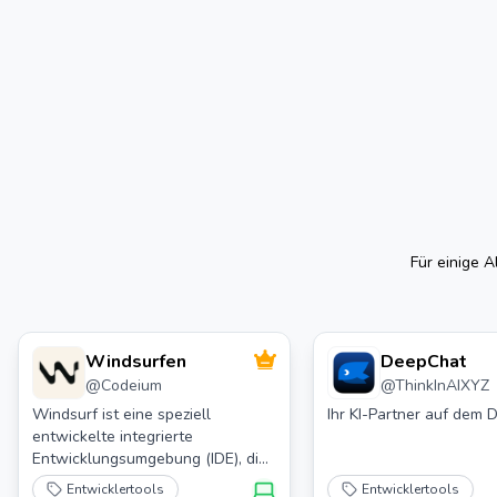
Für einige A
Windsurfen
DeepChat
@
Codeium
@
ThinkInAIXYZ
Windsurf ist eine speziell
Ihr KI-Partner auf dem 
entwickelte integrierte
Entwicklungsumgebung (IDE), die
darauf abzielt, das
Entwicklertools
Entwicklertools