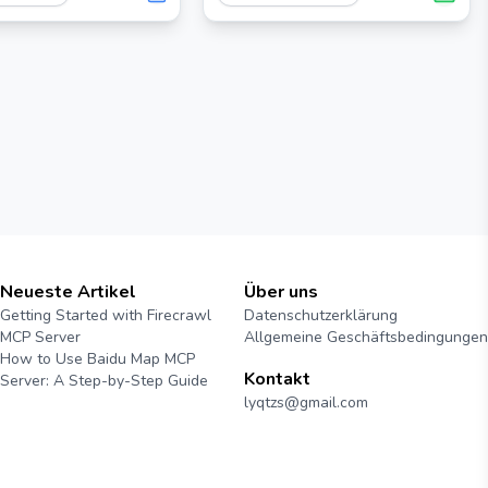
ischem Rauschen über
Editors mit den Funktionen
 bereitstellt.
kombiniert, die für den
grundlegenden Bearbeiten-
Bauen-Debuggen-Zyklus
erforderlich sind.
Neueste Artikel
Über uns
Getting Started with Firecrawl
Datenschutzerklärung
MCP Server
Allgemeine Geschäftsbedingungen
How to Use Baidu Map MCP
Kontakt
Server: A Step-by-Step Guide
lyqtzs@gmail.com