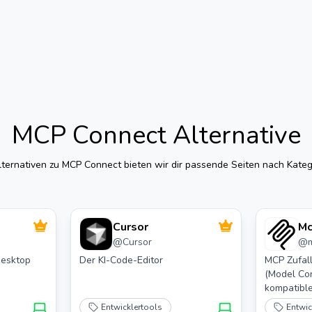
MCP Connect
Alternative
lternativen zu
MCP Connect
bieten wir dir passende Seiten nach Katego
Cursor
Mc
@
Cursor
@
Desktop
Der KI-Code-Editor
MCP Zufall
(Model Con
kompatible
Zufallszah
Entwicklertools
Entwic