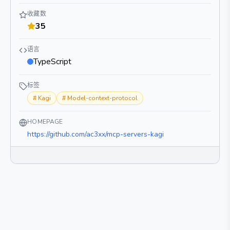
收藏数
35
语言
TypeScript
标签
#
Kagi
#
Model-context-protocol
HOMEPAGE
https://github.com/ac3xx/mcp-servers-kagi