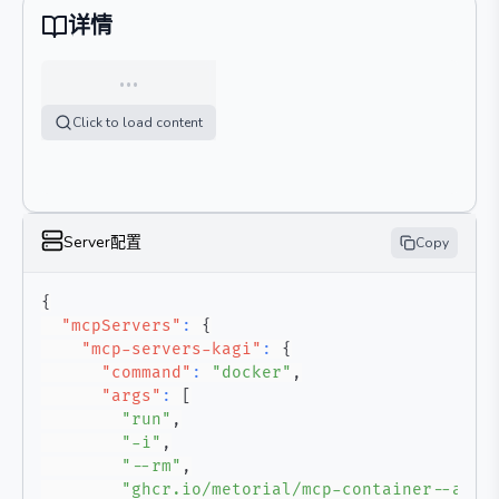
详情
…
Click to load content
Server配置
Copy
{
"mcpServers"
:
{
"mcp-servers-kagi"
:
{
"command"
:
"docker"
,
"args"
:
[
"run"
,
"-i"
,
"--rm"
,
"ghcr.io/metorial/mcp-container--ac3x