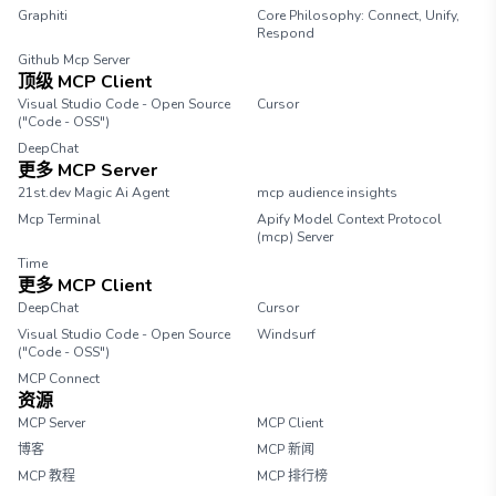
Graphiti
Core Philosophy: Connect, Unify,
Respond
Github Mcp Server
顶级 MCP Client
Visual Studio Code - Open Source
Cursor
("Code - OSS")
DeepChat
更多 MCP Server
21st.dev Magic Ai Agent
mcp audience insights
Mcp Terminal
Apify Model Context Protocol
(mcp) Server
Time
更多 MCP Client
DeepChat
Cursor
Visual Studio Code - Open Source
Windsurf
("Code - OSS")
MCP Connect
资源
MCP Server
MCP Client
博客
MCP 新闻
MCP 教程
MCP 排行榜