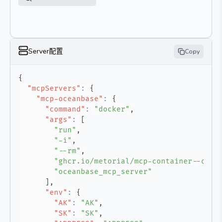
Server配置
Copy
{
"mcpServers"
:
{
"mcp-oceanbase"
:
{
"command"
:
"docker"
,
"args"
:
[
"run"
,
"-i"
,
"--rm"
,
"ghcr.io/metorial/mcp-container--ocea
"oceanbase_mcp_server"
]
,
"env"
:
{
"AK"
:
"AK"
,
"SK"
:
"SK"
,