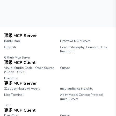
顶级 MCP Server
Baidu Map
Firecrawl MCP Server
Graphiti
Core Philosophy: Connect, Unify,
Respond
Github Mcp Server
顶级 MCP Client
Visual Studio Code - Open Source
Cursor
("Code - OSS")
DeepChat
更多 MCP Server
21st.dev Magic Ai Agent
mcp audience insights
Mcp Terminal
Apify Model Context Protocol
(mcp) Server
Time
更多 MCP Client
DeepChat
Cursor