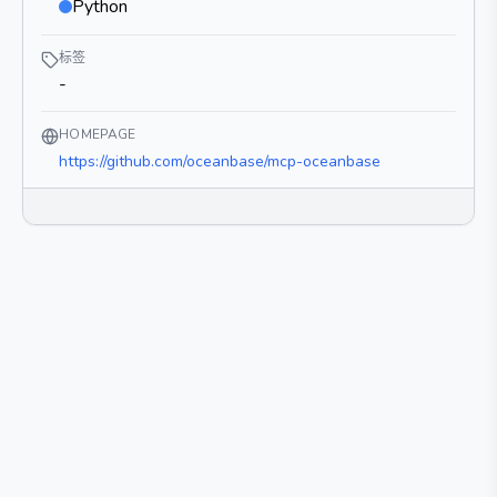
Python
标签
-
HOMEPAGE
https://github.com/oceanbase/mcp-oceanbase