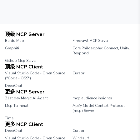
顶级 MCP Server
Baidu Map
Firecrawl MCP Server
Graphiti
Core Philosophy: Connect, Unify,
Respond
Github Mcp Server
顶级 MCP Client
Visual Studio Code - Open Source
Cursor
("Code - OSS")
DeepChat
更多 MCP Server
21st.dev Magic Ai Agent
mcp audience insights
Mcp Terminal
Apify Model Context Protocol
(mcp) Server
Time
更多 MCP Client
DeepChat
Cursor
Visual Studio Code - Open Source
Windsurf