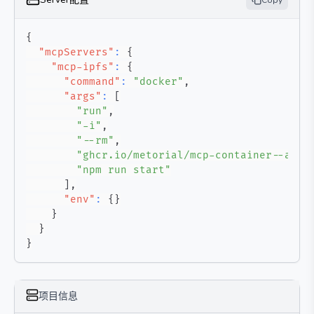
Copy
{
"mcpServers"
:
{
"mcp-ipfs"
:
{
"command"
:
"docker"
,
"args"
:
[
"run"
,
"-i"
,
"--rm"
,
"ghcr.io/metorial/mcp-container--alex
"npm run start"
]
,
"env"
:
{
}
}
}
}
项目信息