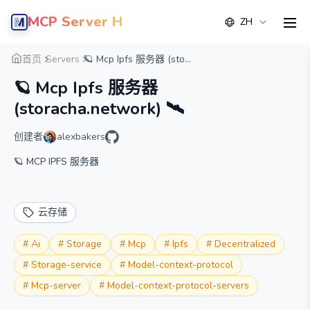
MCP Server Hub
ZH
men
概览
详情
替代方案
首页
Servers
🪐 Mcp Ipfs 服务器 (sto...
🪐 Mcp Ipfs 服务器
(storacha.network) 🛰️
创建者
alexbakers
🪐 MCP IPFS 服务器
云存储
#
Ai
#
Storage
#
Mcp
#
Ipfs
#
Decentralized
#
Storage-service
#
Model-context-protocol
#
Mcp-server
#
Model-context-protocol-servers