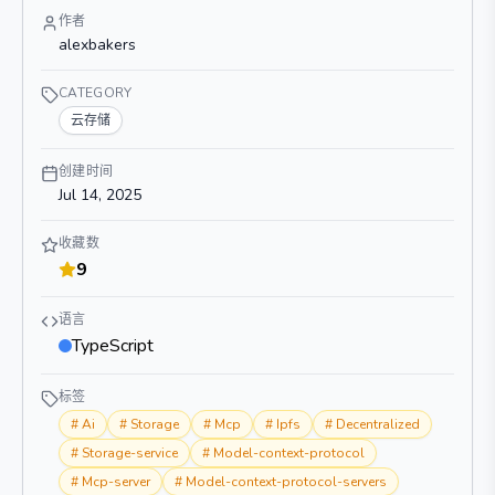
作者
alexbakers
CATEGORY
云存储
创建时间
Jul 14, 2025
收藏数
9
语言
TypeScript
标签
#
Ai
#
Storage
#
Mcp
#
Ipfs
#
Decentralized
#
Storage-service
#
Model-context-protocol
#
Mcp-server
#
Model-context-protocol-servers