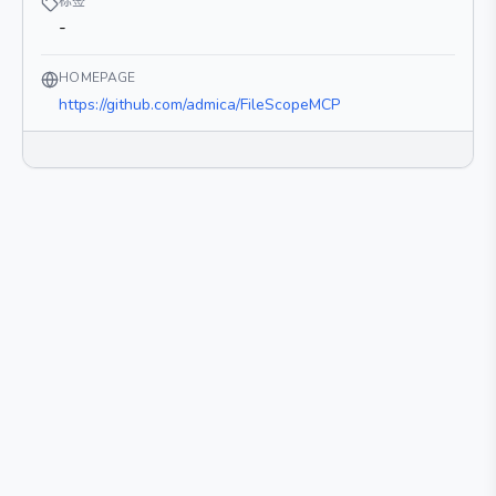
标签
-
HOMEPAGE
https://github.com/admica/FileScopeMCP