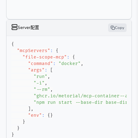
Server配置
Copy
{
"mcpServers"
:
{
"file-scope-mcp"
:
{
"command"
:
"docker"
,
"args"
:
[
"run"
,
"-i"
,
"--rm"
,
"ghcr.io/metorial/mcp-container--admi
"npm run start --base-dir base-dir"
]
,
"env"
:
{
}
}
}
}