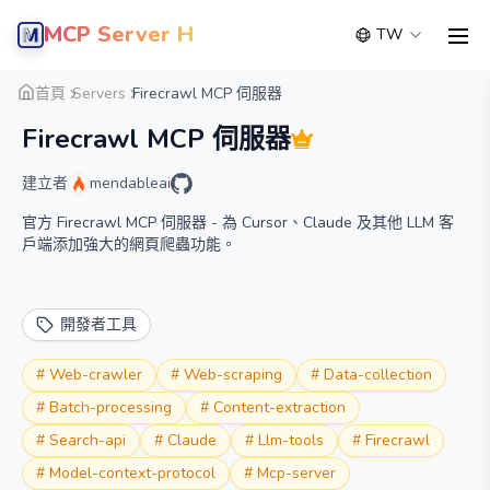
MCP Server Hub
TW
men
概覽
詳細
替代方案
首頁
Servers
Firecrawl MCP 伺服器
Firecrawl MCP 伺服器
建立者
mendableai
官方 Firecrawl MCP 伺服器 - 為 Cursor、Claude 及其他 LLM 客
戶端添加強大的網頁爬蟲功能。
開發者工具
#
Web-crawler
#
Web-scraping
#
Data-collection
#
Batch-processing
#
Content-extraction
#
Search-api
#
Claude
#
Llm-tools
#
Firecrawl
#
Model-context-protocol
#
Mcp-server