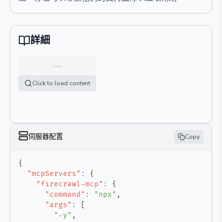
詳細
…
Click to load content
伺服器配置
Copy
{
"mcpServers"
:
{
"firecrawl-mcp"
:
{
"command"
:
"npx"
,
"args"
:
[
"-y"
,