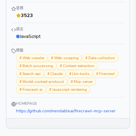
星標
3523
語言
JavaScript
標籤
#
Web-crawler
#
Web-scraping
#
Data-collection
#
Batch-processing
#
Content-extraction
#
Search-api
#
Claude
#
Llm-tools
#
Firecrawl
#
Model-context-protocol
#
Mcp-server
#
Firecrawl-ai
#
Javascript-rendering
HOMEPAGE
https://github.com/mendableai/firecrawl-mcp-server