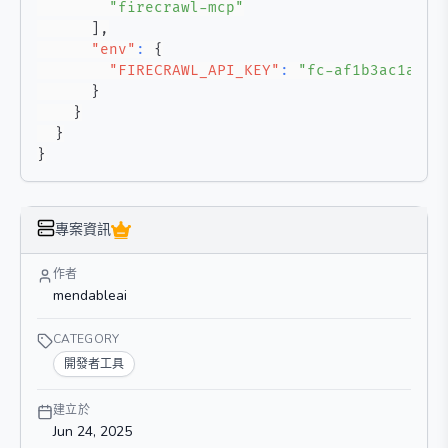
"firecrawl-mcp"
]
,
"env"
:
{
"FIRECRAWL_API_KEY"
:
"fc-af1b3ac1a0c2
}
}
}
}
專案資訊
作者
mendableai
CATEGORY
開發者工具
建立於
Jun 24, 2025