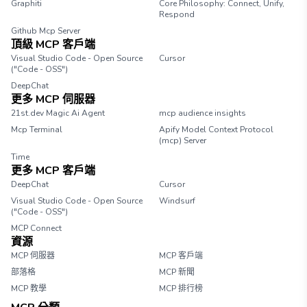
Graphiti
Core Philosophy: Connect, Unify,
Respond
Github Mcp Server
頂級 MCP 客戶端
Visual Studio Code - Open Source
Cursor
("Code - OSS")
DeepChat
更多 MCP 伺服器
21st.dev Magic Ai Agent
mcp audience insights
Mcp Terminal
Apify Model Context Protocol
(mcp) Server
Time
更多 MCP 客戶端
DeepChat
Cursor
Visual Studio Code - Open Source
Windsurf
("Code - OSS")
MCP Connect
資源
MCP 伺服器
MCP 客戶端
部落格
MCP 新聞
MCP 教學
MCP 排行榜