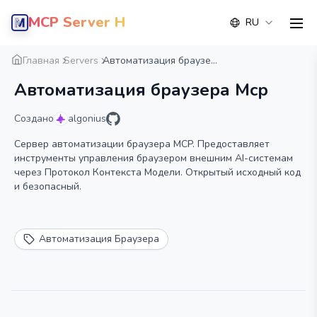
MCP Server Hub
RU
men
Обзор
Деталь
Альтернатива
Главная
Servers
Автоматизация браузе...
Автоматизация браузера Mcp
Создано
algonius
Сервер автоматизации браузера MCP. Предоставляет
инструменты управления браузером внешним AI-системам
через Протокол Контекста Модели. Открытый исходный код
и безопасный.
Автоматизация Браузера