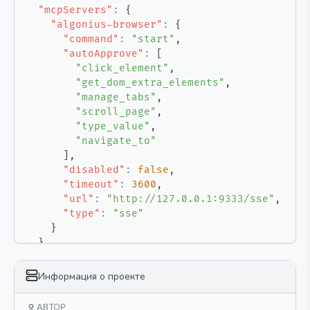
"mcpServers"
:
{
"algonius-browser"
:
{
"command"
:
"start"
,
"autoApprove"
:
[
"click_element"
,
"get_dom_extra_elements"
,
"manage_tabs"
,
"scroll_page"
,
"type_value"
,
"navigate_to"
]
,
"disabled"
:
false
,
"timeout"
:
3600
,
"url"
:
"http://127.0.0.1:9333/sse"
,
"type"
:
"sse"
}
}
}
Информация о проекте
АВТОР