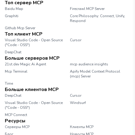
Топ сервер MCP
Baidu Map
Firecrawl MCP Server
Graphiti
Core Philosophy: Connect, Unify,
Respond
Github Mcp Server
Топ клиент MCP
Visual Studio Code - Open Source
Cursor
("Code - OSS")
DeepChat
Больше серверов MCP
21st.dev Magic Ai Agent
mcp audience insights
Mcp Terminal
Apify Model Context Protocol
(mcp) Server
Time
Больше клиентов MCP
DeepChat
Cursor
Visual Studio Code - Open Source
Windsurf
("Code - OSS")
MCP Connect
Ресурсы
Серверы MCP
Клиенты MCP
Блог
Новости MCP