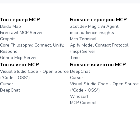
Топ сервер MCP
Больше серверов MCP
Baidu Map
21st.dev Magic Ai Agent
Firecrawl MCP Server
mcp audience insights
Graphiti
Mcp Terminal
Core Philosophy: Connect, Unify,
Apify Model Context Protocol
Respond
(mcp) Server
Github Mcp Server
Time
Топ клиент MCP
Больше клиентов MCP
Visual Studio Code - Open Source
DeepChat
("Code - OSS")
Cursor
Cursor
Visual Studio Code - Open Source
DeepChat
("Code - OSS")
Windsurf
MCP Connect