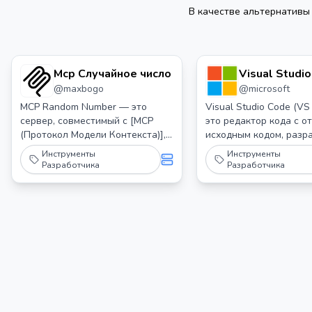
В качестве альтернатив
Mcp Случайное число
Visual Studi
@
maxbogo
@
microsoft
- Открытый
исходный ко
MCP Random Number — это
Visual Studio Code (V
сервер, совместимый с [MCP
это редактор кода с 
("Code - OSS
(Протокол Модели Контекста)],
исходным кодом, разр
который предоставляет
Microsoft, который соч
Инструменты
Инструменты
истинные случайные числа,
себе простоту редакто
Разработчика
Разработчика
полученные из атмосферного
функциями, необходим
шума через random.org.
основного цикла
редактирования-сборк
отладки.