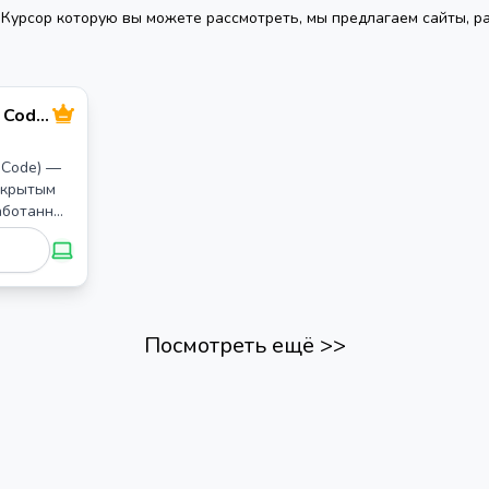
ы
Курсор
которую вы можете рассмотреть, мы предлагаем сайты, ра
o Code
д
S Code) —
открытым
")
аботанный
етает в
ра кода с
ыми для
и-
Посмотреть ещё
>>