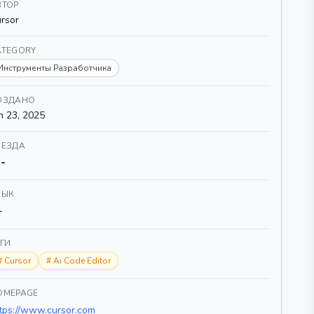
ВТОР
rsor
ATEGORY
Инструменты Разработчика
ОЗДАНО
n 23, 2025
ВЕЗДА
-
ЗЫК
-
ЕГИ
#
Cursor
#
Ai Code Editor
OMEPAGE
tps://www.cursor.com