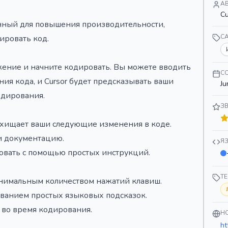
А
Cu
танный для повышения производительности,
C
ировать код.
ожение и начните кодировать. Вы можете вводить
С
ия кода, и Cursor будет предсказывать ваши
Ju
одирования.
З
хищает ваши следующие изменения в коде.
 и документацию.
Я
овать с помощью простых инструкций.
Т
нимальным количеством нажатий клавиш.
ованием простых языковых подсказок.
 во время кодирования.
H
ht