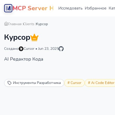
MCP Server Hub
Исследовать
Избранное
Ка
Главная
Clients
Курсор
Курсор
Создано
Cursor
•
Jun 23, 2025
AI Редактор Кода
Инструменты Разработчика
#
Cursor
#
Ai Code Editor