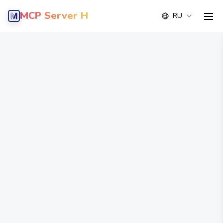
MCP Server Hub
RU
men