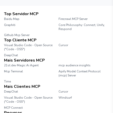
Top Servidor MCP
Baidu Map
Firecrawl MCP Server
Graphiti
Core Philosophy: Connect, Unify,
Respond
Github Mcp Server
Top Cliente MCP
Visual Studio Code - Open Source
Cursor
("Code - OSS")
DeepChat
Mais Servidores MCP
21st.dev Magic Ai Agent
mcp audience insights
Mcp Terminal
Apify Model Context Protocol
(mcp) Server
Time
Mais Clientes MCP
DeepChat
Cursor
Visual Studio Code - Open Source
Windsurf
("Code - OSS")
MCP Connect
Recursos