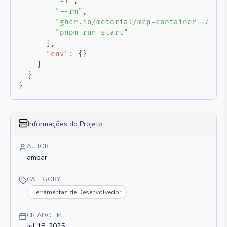
"-i"
,
"--rm"
,
"ghcr.io/metorial/mcp-container--amba
"pnpm run start"
]
,
"env"
:
{
}
}
}
}
Informações do Projeto
AUTOR
ambar
CATEGORY
Ferramentas de Desenvolvedor
CRIADO EM
Jul 18, 2025