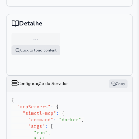
Detalhe
…
Click to load content
Configuração do Servidor
Copy
{
"mcpServers"
:
{
"simctl-mcp"
:
{
"command"
:
"docker"
,
"args"
:
[
"run"
,