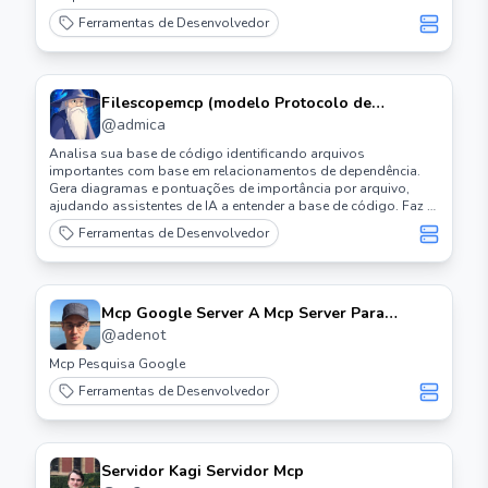
Ferramentas de Desenvolvedor
Filescopemcp (modelo Protocolo de
Contexto) Servidor
@
admica
Analisa sua base de código identificando arquivos
importantes com base em relacionamentos de dependência.
Gera diagramas e pontuações de importância por arquivo,
ajudando assistentes de IA a entender a base de código. Faz a
análise automática de linguagens de programação populares
Ferramentas de Desenvolvedor
como Python, C, C++, Rust, Zig, Lua.
Mcp Google Server A Mcp Server Para
Pesquisa Personalizada do Google e Leitura
@
adenot
de Páginas da Web
Mcp Pesquisa Google
Ferramentas de Desenvolvedor
Servidor Kagi Servidor Mcp