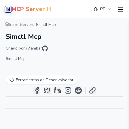
MCP Server Hub
PT
men
Visão geral
Detalhe
Alternativa
Início
Servers
Simctl Mcp
Simctl Mcp
Criado por
ambar
Simctl Mcp
Ferramentas de Desenvolvedor