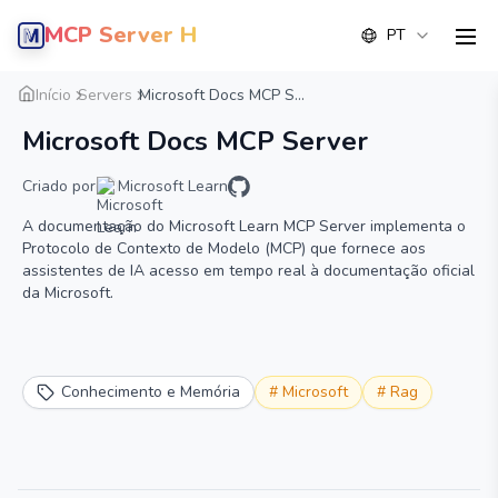
MCP Server Hub
PT
men
Visão geral
Detalhe
Alternativa
Início
Servers
Microsoft Docs MCP S...
Microsoft Docs MCP Server
Criado por
Microsoft Learn
A documentação do Microsoft Learn MCP Server implementa o
Protocolo de Contexto de Modelo (MCP) que fornece aos
assistentes de IA acesso em tempo real à documentação oficial
da Microsoft.
Conhecimento e Memória
#
Microsoft
#
Rag