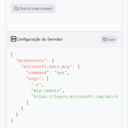
Click to load content
Configuração do Servidor
Copy
{
"mcpServers"
:
{
"microsoft.docs.mcp"
:
{
"command"
:
"npx"
,
"args"
:
[
"-y"
,
"mcp-remote"
,
"https://learn.microsoft.com/api/mcp"
]
}
}
}