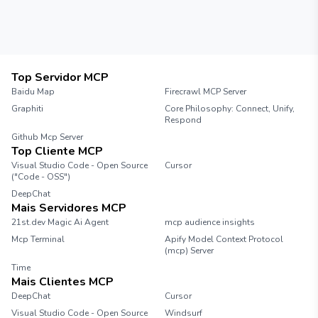
Top Servidor MCP
Baidu Map
Firecrawl MCP Server
Graphiti
Core Philosophy: Connect, Unify,
Respond
Github Mcp Server
Top Cliente MCP
Visual Studio Code - Open Source
Cursor
("Code - OSS")
DeepChat
Mais Servidores MCP
21st.dev Magic Ai Agent
mcp audience insights
Mcp Terminal
Apify Model Context Protocol
(mcp) Server
Time
Mais Clientes MCP
DeepChat
Cursor
Visual Studio Code - Open Source
Windsurf