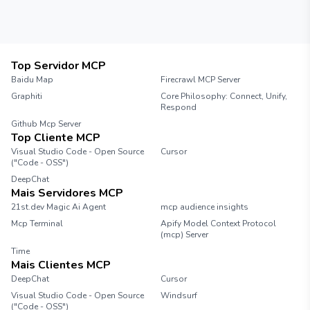
Top Servidor MCP
Baidu Map
Firecrawl MCP Server
Graphiti
Core Philosophy: Connect, Unify,
Respond
Github Mcp Server
Top Cliente MCP
Visual Studio Code - Open Source
Cursor
("Code - OSS")
DeepChat
Mais Servidores MCP
21st.dev Magic Ai Agent
mcp audience insights
Mcp Terminal
Apify Model Context Protocol
(mcp) Server
Time
Mais Clientes MCP
DeepChat
Cursor
Visual Studio Code - Open Source
Windsurf
("Code - OSS")