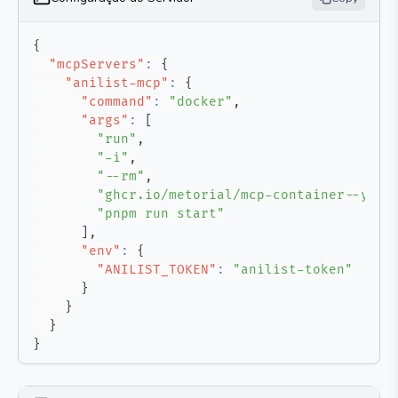
{
"mcpServers"
:
{
"anilist-mcp"
:
{
"command"
:
"docker"
,
"args"
:
[
"run"
,
"-i"
,
"--rm"
,
"ghcr.io/metorial/mcp-container--yuna
"pnpm run start"
]
,
"env"
:
{
"ANILIST_TOKEN"
:
"anilist-token"
}
}
}
}