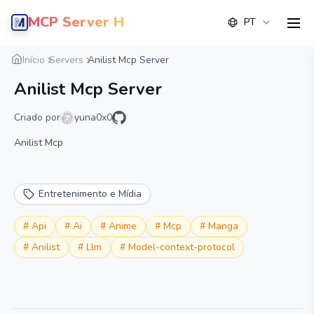
MCP Server Hub
PT
men
Visão geral
Detalhe
Alternativa
Início
Servers
Anilist Mcp Server
Anilist Mcp Server
Criado por
yuna0x0
Anilist Mcp
Entretenimento e Mídia
#
Api
#
Ai
#
Anime
#
Mcp
#
Manga
#
Anilist
#
Llm
#
Model-context-protocol