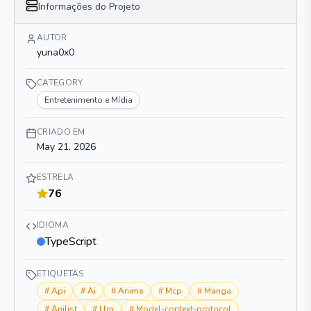
Informações do Projeto
AUTOR
yuna0x0
CATEGORY
Entretenimento e Mídia
CRIADO EM
May 21, 2026
ESTRELA
76
IDIOMA
TypeScript
ETIQUETAS
#
Api
#
Ai
#
Anime
#
Mcp
#
Manga
#
Anilist
#
Llm
#
Model-context-protocol