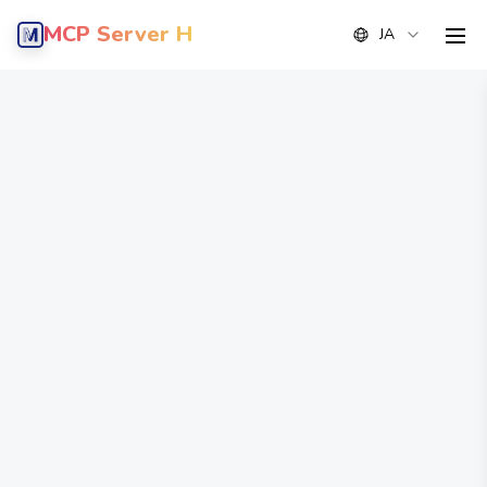
MCP Server Hub
JA
men