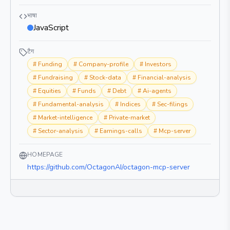
भाषा
JavaScript
टैग
#
Funding
#
Company-profile
#
Investors
#
Fundraising
#
Stock-data
#
Financial-analysis
#
Equities
#
Funds
#
Debt
#
Ai-agents
#
Fundamental-analysis
#
Indices
#
Sec-filings
#
Market-intelligence
#
Private-market
#
Sector-analysis
#
Earnings-calls
#
Mcp-server
HOMEPAGE
https://github.com/OctagonAI/octagon-mcp-server