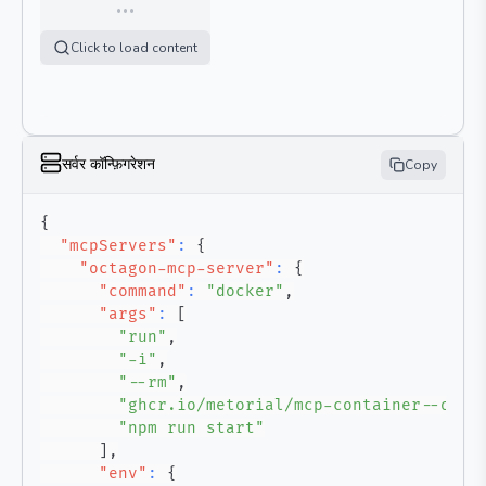
…
Click to load content
सर्वर कॉन्फ़िगरेशन
Copy
{
"mcpServers"
:
{
"octagon-mcp-server"
:
{
"command"
:
"docker"
,
"args"
:
[
"run"
,
"-i"
,
"--rm"
,
"ghcr.io/metorial/mcp-container--octa
"npm run start"
]
,
"env"
:
{