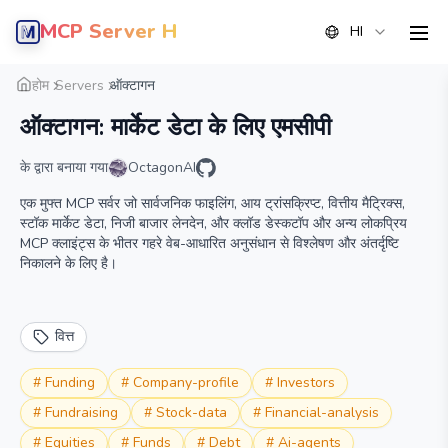
MCP Server Hub
HI
men
सारांश
विवरण
वैकल्पिक
होम
Servers
ऑक्टागन
ऑक्टागन: मार्केट डेटा के लिए एमसीपी
के द्वारा बनाया गया
OctagonAI
एक मुफ्त MCP सर्वर जो सार्वजनिक फाइलिंग, आय ट्रांसक्रिप्ट, वित्तीय मैट्रिक्स,
स्टॉक मार्केट डेटा, निजी बाजार लेनदेन, और क्लॉड डेस्कटॉप और अन्य लोकप्रिय
MCP क्लाइंट्स के भीतर गहरे वेब-आधारित अनुसंधान से विश्लेषण और अंतर्दृष्टि
निकालने के लिए है।
वित्त
#
Funding
#
Company-profile
#
Investors
#
Fundraising
#
Stock-data
#
Financial-analysis
#
Equities
#
Funds
#
Debt
#
Ai-agents