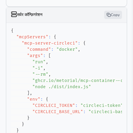
सर्वर कॉन्फ़िगरेशन
Copy
{
"mcpServers"
:
{
"mcp-server-circleci"
:
{
"command"
:
"docker"
,
"args"
:
[
"run"
,
"-i"
,
"--rm"
,
"ghcr.io/metorial/mcp-container--circ
"node ./dist/index.js"
]
,
"env"
:
{
"CIRCLECI_TOKEN"
:
"circleci-token"
,
"CIRCLECI_BASE_URL"
:
"circleci-base-u
}
}
}