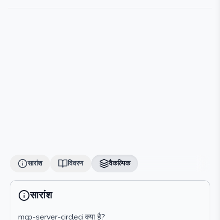
सारांश
विवरण
वैकल्पिक
सारांश
mcp-server-circleci क्या है?