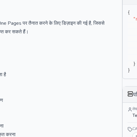
{
"
e Pages पर तैनात करने के लिए डिज़ाइन की गई है, जिससे
प्त कर सकते हैं।
}
}
ा है
प
ाण
ले
T
ना
C
कृत करना
क