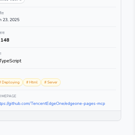
्मित
n 23, 2025
ारा
148
ा
TypeScript
#
Deploying
#
Html
#
Server
OMEPAGE
tps://github.com/TencentEdgeOne/edgeone-pages-mcp