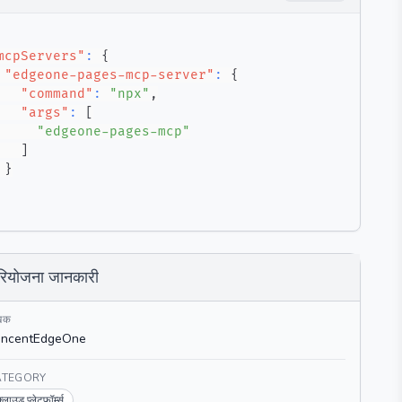
mcpServers"
:
{
"edgeone-pages-mcp-server"
:
{
"command"
:
"npx"
,
"args"
:
[
"edgeone-pages-mcp"
]
}
रियोजना जानकारी
खक
encentEdgeOne
ATEGORY
्लाउड प्लेटफ़ॉर्म्स