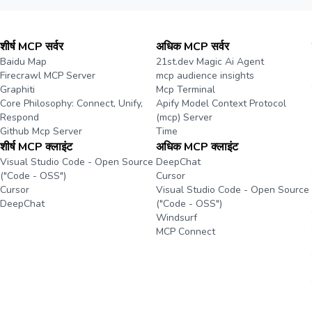
शीर्ष MCP सर्वर
अधिक MCP सर्वर
Baidu Map
21st.dev Magic Ai Agent
Firecrawl MCP Server
mcp audience insights
Graphiti
Mcp Terminal
Core Philosophy: Connect, Unify,
Apify Model Context Protocol
Respond
(mcp) Server
Github Mcp Server
Time
शीर्ष MCP क्लाइंट
अधिक MCP क्लाइंट
Visual Studio Code - Open Source
DeepChat
("Code - OSS")
Cursor
Cursor
Visual Studio Code - Open Source
DeepChat
("Code - OSS")
Windsurf
MCP Connect