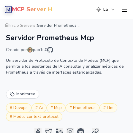
MCP Server Hub
ES
men
Resumen
Detalle
Alternativas
Inicio
Servers
Servidor Prometheus ...
Servidor Prometheus Mcp
Creado por
pab1it0
Un servidor de Protocolo de Contexto de Modelo (MCP) que
permite a los asistentes de IA consultar y analizar métricas de
Prometheus a través de interfaces estandarizadas.
Monitoreo
#
Devops
#
Ai
#
Mcp
#
Prometheus
#
Llm
#
Model-context-protocol