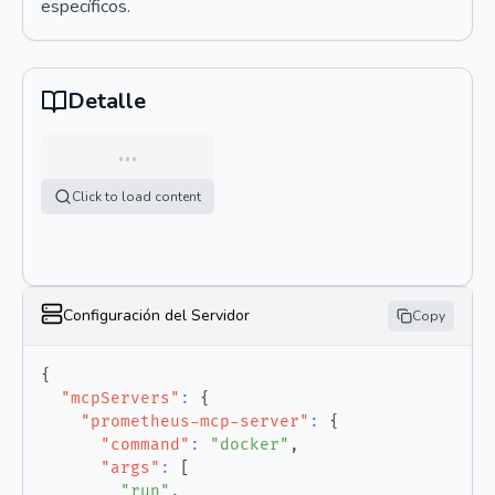
específicos.
Detalle
…
Click to load content
Configuración del Servidor
Copy
{
"mcpServers"
:
{
"prometheus-mcp-server"
:
{
"command"
:
"docker"
,
"args"
:
[
"run"
,