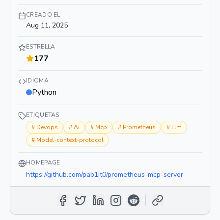
CREADO EL
Aug 11, 2025
ESTRELLA
177
IDIOMA
Python
ETIQUETAS
#
Devops
#
Ai
#
Mcp
#
Prometheus
#
Llm
#
Model-context-protocol
HOMEPAGE
https://github.com/pab1it0/prometheus-mcp-server