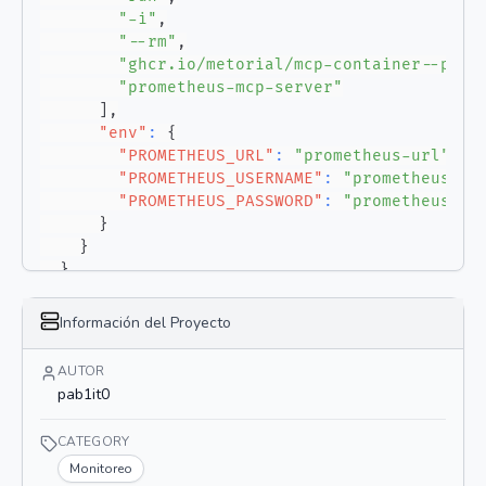
"-i"
,
"--rm"
,
"ghcr.io/metorial/mcp-container--pab1
"prometheus-mcp-server"
]
,
"env"
:
{
"PROMETHEUS_URL"
:
"prometheus-url"
,
"PROMETHEUS_USERNAME"
:
"prometheus-us
"PROMETHEUS_PASSWORD"
:
"prometheus-pa
}
}
}
}
Información del Proyecto
AUTOR
pab1it0
CATEGORY
Monitoreo