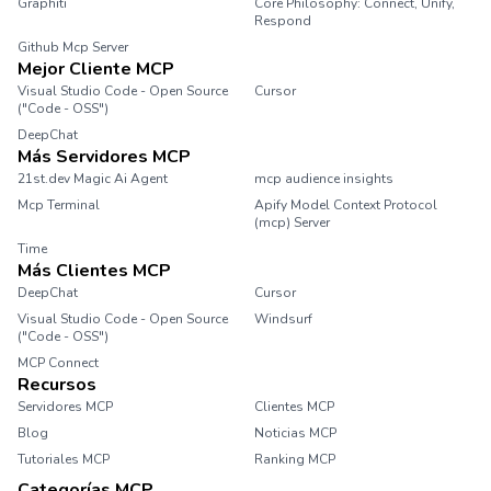
Graphiti
Core Philosophy: Connect, Unify,
Respond
Github Mcp Server
Mejor Cliente MCP
Visual Studio Code - Open Source
Cursor
("Code - OSS")
DeepChat
Más Servidores MCP
21st.dev Magic Ai Agent
mcp audience insights
Mcp Terminal
Apify Model Context Protocol
(mcp) Server
Time
Más Clientes MCP
DeepChat
Cursor
Visual Studio Code - Open Source
Windsurf
("Code - OSS")
MCP Connect
Recursos
Servidores MCP
Clientes MCP
Blog
Noticias MCP
Tutoriales MCP
Ranking MCP
Categorías MCP