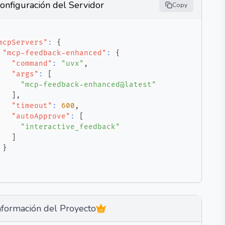
onfiguración del Servidor
Copy
mcpServers"
:
{
"mcp-feedback-enhanced"
:
{
"command"
:
"uvx"
,
"args"
:
[
"mcp-feedback-enhanced@latest"
]
,
"timeout"
:
600
,
"autoApprove"
:
[
"interactive_feedback"
]
}
nformación del Proyecto