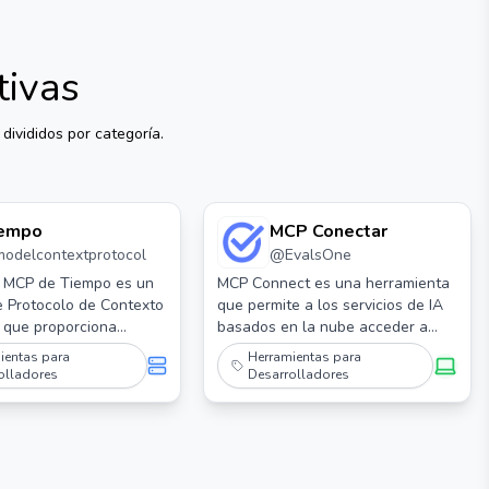
tivas
divididos por categoría.
empo
MCP Conectar
modelcontextprotocol
@
EvalsOne
r MCP de Tiempo es un
MCP Connect es una herramienta
e Protocolo de Contexto
que permite a los servicios de IA
 que proporciona
basados en la nube acceder a
es de conversión de
servidores locales del Protocolo
ientas para
Herramientas para
ona horaria. Permite a
de Contexto de Modelo (MCP)
olladores
Desarrolladores
tener información sobre
basados en Stdio, cerrando la
ual y realizar
brecha entre los recursos locales
es de zona horaria
y las aplicaciones en la nube.
 nombres de zona
 IANA, con detección