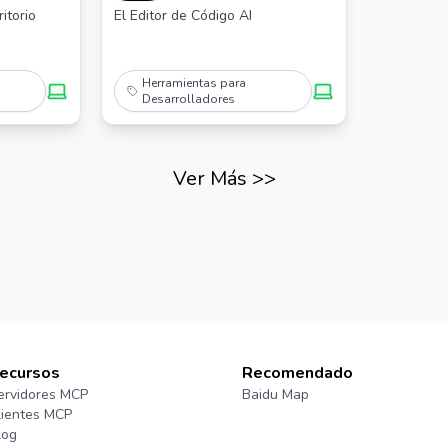
automática
itorio
El Editor de Código AI
sistema.
Herramientas para
Desarrolladores
Ver Más
>>
ecursos
Recomendado
ervidores MCP
Baidu Map
lientes MCP
log