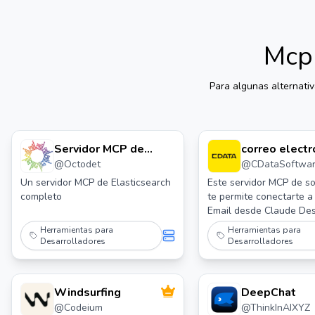
Mcp 
Para algunas alternati
Servidor MCP de
correo electr
@
Octodet
@
CDataSoftwa
Elasticsearch Octodet
servidor mcp
cdata
Un servidor MCP de Elasticsearch
Este servidor MCP de so
completo
te permite conectarte a
Email desde Claude De
través de los controlad
Herramientas para
Herramientas para
de CData. Servidores d
Desarrolladores
Desarrolladores
lectura/escritura gratuit
disponibles en
https://www.cdata.com/
Windsurfing
DeepChat
@
Codeium
@
ThinkInAIXYZ