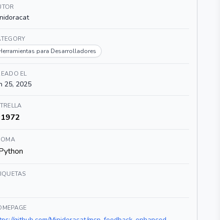
UTOR
nidoracat
ATEGORY
Herramientas para Desarrolladores
READO EL
n 25, 2025
TRELLA
1972
DIOMA
Python
TIQUETAS
OMEPAGE
tps://github.com/Minidoracat/mcp-feedback-enhanced