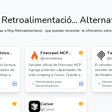
Retroalimentació...
Alterna
vas a
Mcp Retroalimentació...
que puedas necesitar, te ofrecemos sitios 
ónico
Firecrawl MCP
Ti
re
@
mendableai
@
 por
Servidor
lo lectura
Servidor oficial de Firecrawl MCP -
El servido
 datos de
Agrega potentes capacidades de
servidor d
sktop a
web scraping a Cursor, Claude y
de Modelo
ores JDBC
cualquier otro cliente LLM.
capacidad
Herramientas para
Herram
e
tiempo y z
Desarrolladores
Desarr
os (beta)
los LLM ob
la hora act
solutions/mcp
conversion
Cursor
utilizando
@
Cursor
horaria de