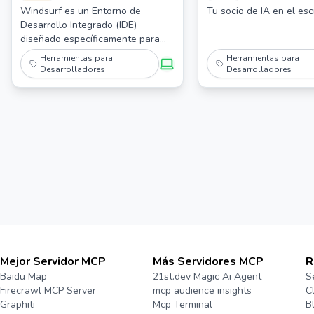
Windsurf es un Entorno de
Tu socio de IA en el escr
Desarrollo Integrado (IDE)
diseñado específicamente para
mejorar las experiencias de
Herramientas para
Herramientas para
codificación aprovechando las
Desarrolladores
Desarrolladores
capacidades de la inteligencia
artificial.
Mejor Servidor MCP
Más Servidores MCP
R
Baidu Map
21st.dev Magic Ai Agent
S
Firecrawl MCP Server
mcp audience insights
C
Graphiti
Mcp Terminal
B