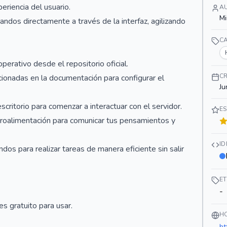
eriencia del usuario.
A
Mi
dos directamente a través de la interfaz, agilizando
C
perativo desde el repositorio oficial.
C
rcionadas en la documentación para configurar el
Ju
 escritorio para comenzar a interactuar con el servidor.
ES
etroalimentación para comunicar tus pensamientos y
I
dos para realizar tareas de manera eficiente sin salir
E
-
s gratuito para usar.
H
ht