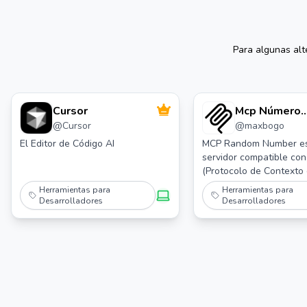
Para algunas alt
Cursor
Mcp Número
@
Cursor
@
maxbogo
Aleatorio
El Editor de Código AI
MCP Random Number e
servidor compatible co
(Protocolo de Contexto 
Modelo)] que proporcio
Herramientas para
Herramientas para
números aleatorios ver
Desarrolladores
Desarrolladores
obtenidos del ruido atm
través de random.org.