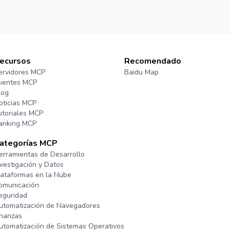
ecursos
Recomendado
ervidores MCP
Baidu Map
lientes MCP
log
oticias MCP
utoriales MCP
anking MCP
ategorías MCP
erramientas de Desarrollo
nvestigación y Datos
lataformas en la Nube
omunicación
eguridad
utomatización de Navegadores
inanzas
utomatización de Sistemas Operativos