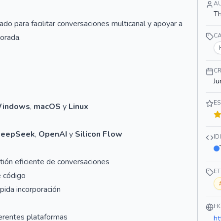
A
Th
do para facilitar conversaciones multicanal y apoyar a
C
orada.
C
Ju
ES
indows
,
macOS
y
Linux
eepSeek
,
OpenAI
y
Silicon Flow
I
tión eficiente de conversaciones
E
 código
pida incorporación
H
ferentes plataformas
ht