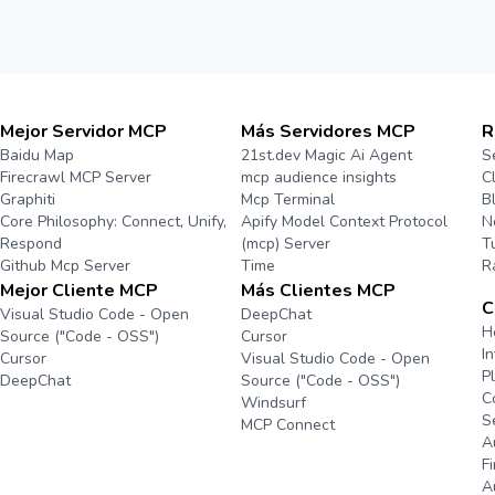
Mejor Servidor MCP
Más Servidores MCP
R
Baidu Map
21st.dev Magic Ai Agent
S
Firecrawl MCP Server
mcp audience insights
C
Graphiti
Mcp Terminal
B
Core Philosophy: Connect, Unify,
Apify Model Context Protocol
N
Respond
(mcp) Server
T
Github Mcp Server
Time
R
Mejor Cliente MCP
Más Clientes MCP
C
Visual Studio Code - Open
DeepChat
H
Source ("Code - OSS")
Cursor
I
Cursor
Visual Studio Code - Open
P
DeepChat
Source ("Code - OSS")
C
Windsurf
S
MCP Connect
A
F
A