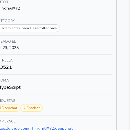
UTOR
inkInAIXYZ
ATEGORY
Herramientas para Desarrolladores
READO EL
n 23, 2025
TRELLA
3521
DIOMA
TypeScript
TIQUETAS
#
Deepchat
#
Chatbot
OMEPAGE
tps://github.com/ThinkInAIXYZ/deepchat