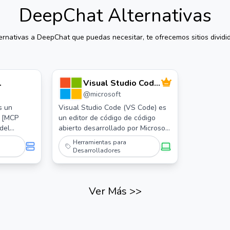
DeepChat
Alternativas
ernativas a
DeepChat
que puedas necesitar, te ofrecemos sitios dividi
Visual Studio Code
@
microsoft
- Código Abierto
("Code - OSS")
s un
Visual Studio Code (VS Code) es
n [MCP
un editor de código de código
del
abierto desarrollado por Microsoft
na
que combina la simplicidad de un
Herramientas para
daderos
editor de código con las
Desarrolladores
osférico a
características necesarias para el
ciclo básico de edición-
construcción-depuración.
Ver Más
>>