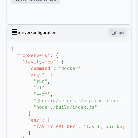
Serverkonfiguration
Copy
{
"mcpServers"
:
{
"tavily-mcp"
:
{
"command"
:
"docker"
,
"args"
:
[
"run"
,
"-i"
,
"--rm"
,
"ghcr.io/metorial/mcp-container--tavi
"node ./build/index.js"
]
,
"env"
:
{
"TAVILY_API_KEY"
:
"tavily-api-key"
}