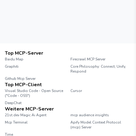
Top MCP-Server
Baidu Map
Firecrawl MCP Server
Graphiti
Core Philosophy: Connect, Unify,
Respond
Github Mcp Server
Top MCP-Client
Visual Studio Code - Open Source
Cursor
("Code - OSS")
DeepChat
Weitere MCP-Server
21st.dev Magic Ai Agent
mcp audience insights
Mcp Terminal
Apify Model Context Protocol
(mcp) Server
Time