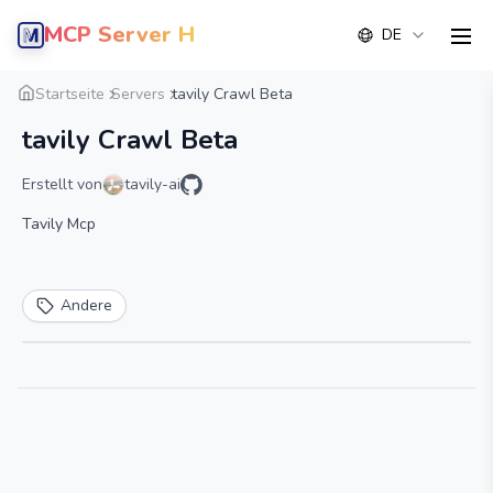
MCP Server Hub
DE
men
Übersicht
Detail
Alternative
Startseite
Servers
tavily Crawl Beta
tavily Crawl Beta
Erstellt von
tavily-ai
Tavily Mcp
Andere