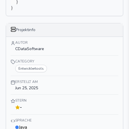
}
}
Projektinfo
AUTOR
CDataSoftware
CATEGORY
Entwicklertools
ERSTELLT AM
Jun 25, 2025
STERN
-
SPRACHE
Java