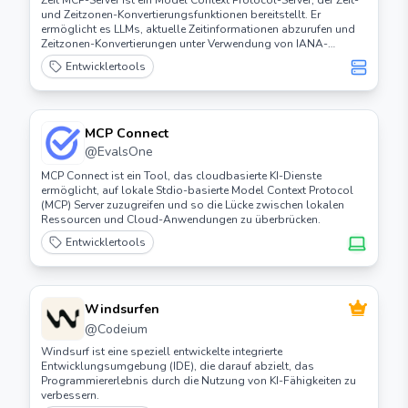
Zeit MCP-Server ist ein Model Context Protocol-Server, der Zeit-
und Zeitzonen-Konvertierungsfunktionen bereitstellt. Er
ermöglicht es LLMs, aktuelle Zeitinformationen abzurufen und
Zeitzonen-Konvertierungen unter Verwendung von IANA-
Zeitzonennamen durchzuführen, mit automatischer Erkennung
Entwicklertools
der Systemzeitzone.
MCP Connect
@
EvalsOne
MCP Connect ist ein Tool, das cloudbasierte KI-Dienste
ermöglicht, auf lokale Stdio-basierte Model Context Protocol
(MCP) Server zuzugreifen und so die Lücke zwischen lokalen
Ressourcen und Cloud-Anwendungen zu überbrücken.
Entwicklertools
Windsurfen
@
Codeium
Windsurf ist eine speziell entwickelte integrierte
Entwicklungsumgebung (IDE), die darauf abzielt, das
Programmiererlebnis durch die Nutzung von KI-Fähigkeiten zu
verbessern.