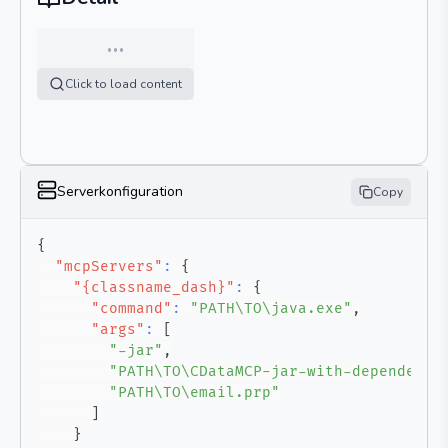
…
Click to load content
Serverkonfiguration
Copy
{
"mcpServers"
:
{
"{classname_dash}"
:
{
"command"
:
"PATH\TO\java.exe"
,
"args"
:
[
"-jar"
,
"PATH\TO\CDataMCP-jar-with-dependenci
"PATH\TO\email.prp"
]
}