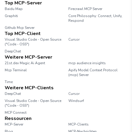
Top MCP-Server
Baidu Map
Firecrawl MCP Server
Graphiti
Core Philosophy: Connect, Unify,
Respond
Github Mcp Server
Top MCP-Client
Visual Studio Code - Open Source
Cursor
("Code - OSS")
DeepChat
Weitere MCP-Server
21st.dev Magic Ai Agent
mcp audience insights
Mcp Terminal
Apify Model Context Protocol
(mcp) Server
Time
Weitere MCP-Clients
DeepChat
Cursor
Visual Studio Code - Open Source
Windsurf
("Code - OSS")
MCP Connect
Ressourcen
MCP-Server
MCP-Clients
Blog
MCP-Nachrichten