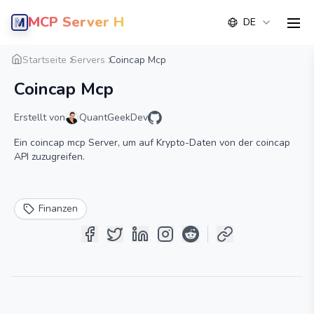
MCP Server Hub
DE
men
Übersicht
Detail
Alternative
Startseite
Servers
Coincap Mcp
Coincap Mcp
Erstellt von
QuantGeekDev
Ein coincap mcp Server, um auf Krypto-Daten von der coincap
API zuzugreifen.
Finanzen