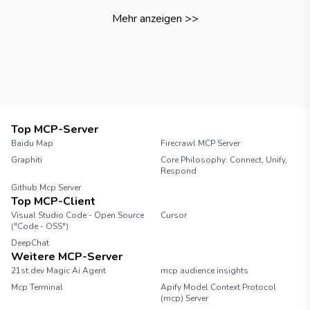
Mehr anzeigen
>>
Top MCP-Server
Baidu Map
Firecrawl MCP Server
Graphiti
Core Philosophy: Connect, Unify,
Respond
Github Mcp Server
Top MCP-Client
Visual Studio Code - Open Source
Cursor
("Code - OSS")
DeepChat
Weitere MCP-Server
21st.dev Magic Ai Agent
mcp audience insights
Mcp Terminal
Apify Model Context Protocol
(mcp) Server