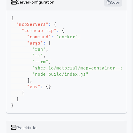
Serverkonfiguration
Copy
{
"mcpServers"
:
{
"coincap-mcp"
:
{
"command"
:
"docker"
,
"args"
:
[
"run"
,
"-i"
,
"--rm"
,
"ghcr.io/metorial/mcp-container--quan
"node build/index.js"
]
,
"env"
:
{
}
}
}
}
Projektinfo