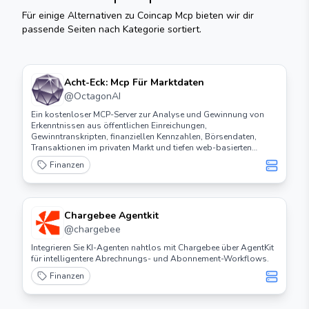
Für einige Alternativen zu
Coincap Mcp
bieten wir dir
passende Seiten nach Kategorie sortiert.
Acht-Eck: Mcp Für Marktdaten
@
OctagonAI
Ein kostenloser MCP-Server zur Analyse und Gewinnung von
Erkenntnissen aus öffentlichen Einreichungen,
Gewinntranskripten, finanziellen Kennzahlen, Börsendaten,
Transaktionen im privaten Markt und tiefen web-basierten
Recherchen innerhalb von Claude Desktop und anderen
Finanzen
beliebten MCP-Clients.
Chargebee Agentkit
@
chargebee
Integrieren Sie KI-Agenten nahtlos mit Chargebee über AgentKit
für intelligentere Abrechnungs- und Abonnement-Workflows.
Finanzen