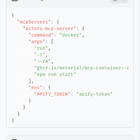
{
"mcpServers"
:
{
"actors-mcp-server"
:
{
"command"
:
"docker"
,
"args"
:
[
"run"
,
"-i"
,
"--rm"
,
"ghcr.io/metorial/mcp-container--apif
"npm run start"
]
,
"env"
:
{
"APIFY_TOKEN"
:
"apify-token"
}
}
}
}