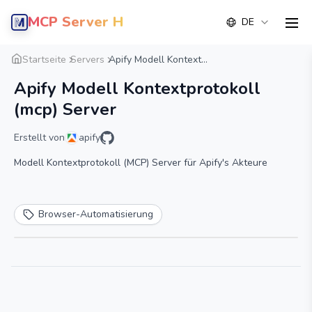
MCP Server Hub
DE
men
Übersicht
Detail
Alternative
Startseite
Servers
Apify Modell Kontext...
Apify Modell Kontextprotokoll
(mcp) Server
Erstellt von
apify
Modell Kontextprotokoll (MCP) Server für Apify's Akteure
Browser-Automatisierung