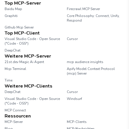
Top MCP-Server
Baidu Map
Firecrawl MCP Server
Graphiti
Core Philosophy: Connect, Unify,
Respond
Github Mcp Server
Top MCP-Client
Visual Studio Code - Open Source
Cursor
("Code - OSS")
DeepChat
Weitere MCP-Server
21st.dev Magic Ai Agent
mcp audience insights
Mcp Terminal
Apify Model Context Protocol
(mcp) Server
Time
Weitere MCP-Clients
DeepChat
Cursor
Visual Studio Code - Open Source
Windsurf
("Code - OSS")
MCP Connect
Ressourcen
MCP-Server
MCP-Clients
Blog
MCP-Nachrichten