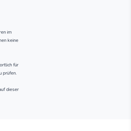
ren im
nen keine
rtlich für
u prüfen.
uf dieser