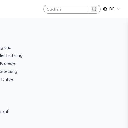
DE
search
ng und
der Nutzung
ß dieser
tstellung
 Dritte
 auf