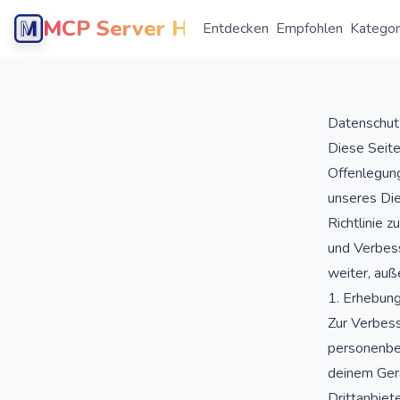
MCP Server Hub
Entdecken
Empfohlen
Kategor
Datenschut
Diese Seite
Offenlegun
unseres Di
Richtlinie 
und Verbess
weiter, auß
1. Erhebun
Zur Verbess
personenbez
deinem Gerä
Drittanbiet