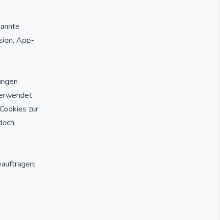
nannte
sion, App-
nungen
verwendet
 Cookies zur
doch
auftragen: