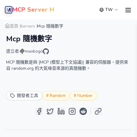
MCP Server Hub
TW
men
概覽
詳細
替代方案
首頁
Servers
Mcp 隨機數字
Mcp 隨機數字
建立者
maxbogo
MCP 隨機數是與 [MCP (模型上下文協議)] 兼容的伺服器，提供來
自 random.org 的大氣噪音來源的真隨機數。
開發者工具
#
Random
#
Number