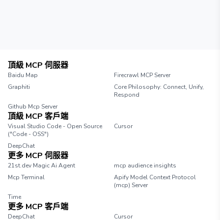
頂級 MCP 伺服器
Baidu Map
Firecrawl MCP Server
Graphiti
Core Philosophy: Connect, Unify,
Respond
Github Mcp Server
頂級 MCP 客戶端
Visual Studio Code - Open Source
Cursor
("Code - OSS")
DeepChat
更多 MCP 伺服器
21st.dev Magic Ai Agent
mcp audience insights
Mcp Terminal
Apify Model Context Protocol
(mcp) Server
Time
更多 MCP 客戶端
DeepChat
Cursor