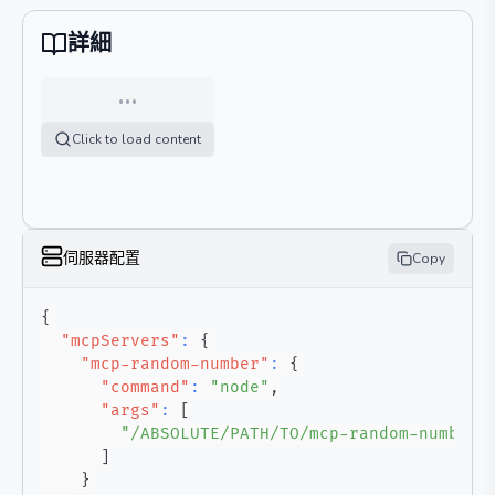
詳細
…
Click to load content
伺服器配置
Copy
{
"mcpServers"
:
{
"mcp-random-number"
:
{
"command"
:
"node"
,
"args"
:
[
"/ABSOLUTE/PATH/TO/mcp-random-number/
]
}