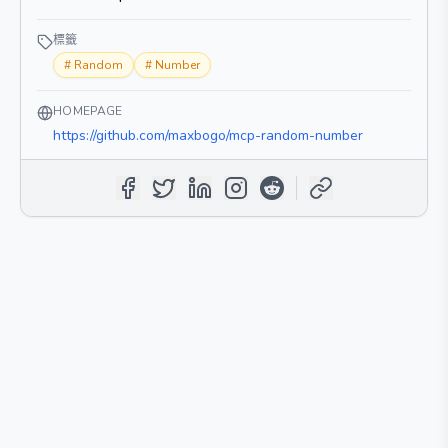
標籤
#
Random
#
Number
HOMEPAGE
https://github.com/maxbogo/mcp-random-number