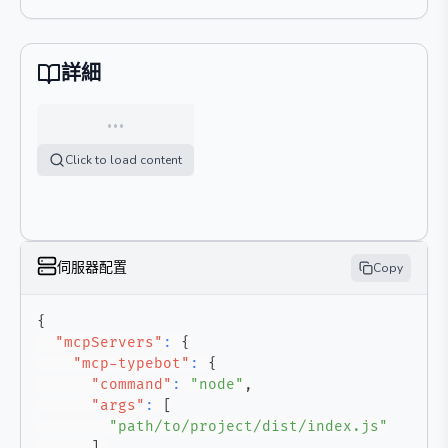
詳細
…
Click to load content
伺服器配置
Copy
{
"mcpServers"
:
{
"mcp-typebot"
:
{
"command"
:
"node"
,
"args"
:
[
"path/to/project/dist/index.js"
]
,