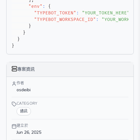
"env"
:
{
"TYPEBOT_TOKEN"
:
"YOUR_TOKEN_HERE"
,
"TYPEBOT_WORKSPACE_ID"
:
"YOUR_WORKSPA
}
}
}
}
專案資訊
作者
osdeibi
CATEGORY
通訊
建立於
Jun 26, 2025