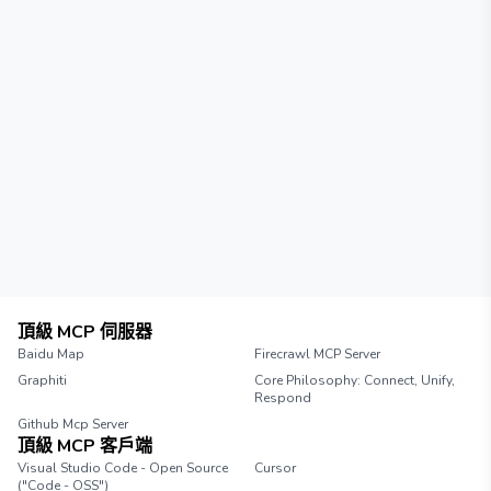
頂級 MCP 伺服器
Baidu Map
Firecrawl MCP Server
Graphiti
Core Philosophy: Connect, Unify,
Respond
Github Mcp Server
頂級 MCP 客戶端
Visual Studio Code - Open Source
Cursor
("Code - OSS")