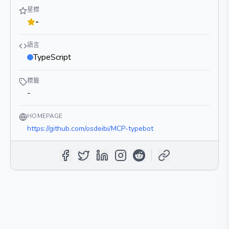
星標
-
語言
TypeScript
標籤
-
HOMEPAGE
https://github.com/osdeibi/MCP-typebot